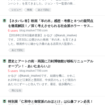
ば、映画鑑賞後にご覧頂ければ幸いです。 １．映画
ンハント」を見てきました。ジョン・ウー監督の映像
「グレイテストショーマン」の予告動画・基本情報
美学や様式美がたっぷりつまったセルフ・オマージュ
２．主要登場人物・キャスト ３．途中までの簡単なあ
レビュー
映画
あとで読む
作品でもあった同作。全編大阪ロケで、日本でも工夫
らすじ ４．本編についてのレビュー（感想・評価） 多
と予算次第でこんなに迫力満点の絵が撮れるんだな、
少のアラは「楽曲の良さ」が全て吹き飛ばした！ ハリ
と感心しました。 早速ですが、感想・考察等を織り交
【ネタバレ有】映画「羊の木」感想・考察と８つの疑問点
ウッド俳
ぜた映画レビューを書いてみたいと思います。 ※本エ
を徹底解説！／深く考えさせられる社会派ホラー・サスペ
ントリは、後半部分でストーリー核心部分にかかわる
ンスの傑作！ - あいむあらいぶ
6
users
blog.imalive7799.com
ネタバレ記述が一部含まれますので、何卒ご了承くだ
【2018年2月9日最終更新】 かるび（@karub_imalive)
さい。できれば、映画鑑賞後にご覧頂ければ幸いで
です。 2月3日に公開された映画「羊の木」を見てきま
す。 １．映画「マンハント」の予告動画・作品製作の
した。映画作りに確かな力量のある吉田大八監督の最
背景などを解説 ２．映画「マンハント」主要登場人
新作ということで、個人的に密かに期待していた作品
物・キャスト・人物相関図 ３．途中までの簡単なあら
あとで読む
です。早速ですが、感想・考察等を織り交ぜた映画レ
すじ ４．映画本編のレビュー（感想・評価） ジョン・
ビューを書いてみたいと思います。 ※本エントリは、
ウー監督ならではの激しいアクション大作映画に仕上
後半部分でストーリー核心部分にかかわるネタバレ記
歴史とアートの街・両国に刀剣博物館が移転リニューアル
がっ
述が一部含まれますので、何卒ご了承ください。でき
オープン！ - あいむあらいぶ
れば、映画鑑賞後にご覧頂ければ幸いです。 １．映画
5
users
blog.imalive7799.com
「羊の木」の予告動画・基本情報 ２．映画「羊の木」
かるび（@karub_imalive)です。 結婚を機に、かれこ
主要登場人物・キャスト ３．途中までの簡単なあらす
れ15年ほど江東区と墨田区、中央区のちょうど境目の
じ ４．映画本編のレビュー（感想・評価） 重層的にテ
あたりにずーっと住んでいます。最近、徒歩圏内にあ
ーマが絡み合った、ジャンル横断的な意欲作 元受刑者
る両国界隈に「すみだ北斎美術館」ができたことをき
6人の描き分けや主演・錦戸亮の徹底した「普通」ぶ
気になる
っかけに、急に墨田区が「アートの街」みたいな雰囲
りも良かった！ ５．映画「羊の木」に関する８つの疑
気になってきた感触があるのですが、この1月に入
問点～伏線・設定を徹底考察！（※強くネ
り、その動きが加速した感があります。 というのも、
特別展「仁和寺と御室派のみほとけ」は仏像ファン必見！