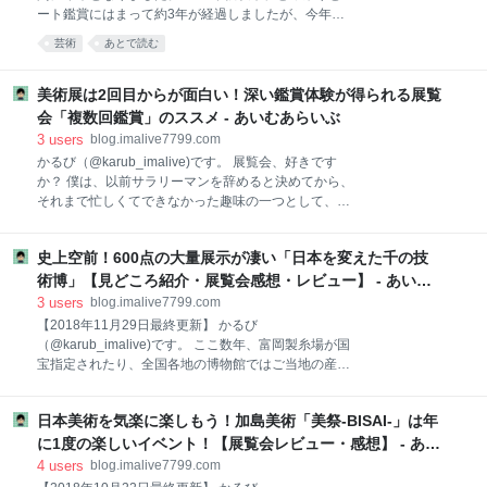
描かれてきました。しかし、よほど世界史を熱心に学
ート鑑賞にはまって約3年が経過しましたが、今年も
んでいる人は別として、古代のイスラエル人の歴史は
ガッツリ展覧会に足を運びました！ちゃんと数えては
日本人に縁遠い世界の話です。たとえば、西洋絵画を
芸術
あとで読む
いませんが、恐らく2018年は、過去最高の200くらい
見始めた初心者のうちは、「ダヴィデとゴリアテ」と
は行けたのではないかと思います。 せっかくなので、
か「ユディト」とか言われてもサッパリ感情移入でき
昨年に引続き、2018年度展覧会ベスト10を選んでみた
美術展は2回目からが面白い！深い鑑賞体験が得られる展覧
ないですよね？！
いと思います！それでは行ってみましょう。 10位：快
会「複数回鑑賞」のススメ - あいむあらいぶ
慶・定慶展（東京国立博物館） 9位：建築の日本展
3
users
blog.imalive7799.com
（森美術館） 8位：ルーベンス展（国立西洋美術館）
かるび（@karub_imalive)です。 展覧会、好きです
7位：プラド美術館展（国立西洋美術館） 6位：縄文展
か？ 僕は、以前サラリーマンを辞めると決めてから、
（東京国立博物館） 5位：東山魁夷展（国立新美術
それまで忙しくてできなかった趣味の一つとして、美
館、京都国立近代美術館） 4位：仁和寺展（東京国立
術展めぐりをはじめました。それ以来3年間、がっつ
博物館） 3位：デザインあ展（日本科学未来館） 2
りはまっています。はじめはモネとかレンブラントと
位：幕末狩野派展（静岡県立美術館） 1位：横山華山
史上空前！600点の大量展示が凄い「日本を変えた千の技
いった西洋絵画の巨匠の展覧会を混雑に耐えながら回
展（東京ステーションギャ
っていました。が、次第にSNS経由でいろいろな展覧
術博」【見どころ紹介・展覧会感想・レビュー】 - あいむ
会を知るようになり、日本画、陶磁器、茶道具、ファ
あらいぶ
3
users
blog.imalive7799.com
ッション系、刀剣・甲冑類、書跡、産業系、サブカ
【2018年11月29日最終更新】 かるび
ル、アニメ・・・等々、いろんな展覧会を回るように
（@karub_imalive)です。 ここ数年、富岡製糸場が国
なりました。 気がついたら、ここ最近では春と秋のハ
宝指定されたり、全国各地の博物館ではご当地の産業
イシーズンでは月20～30程度回るようになり、両足ま
遺産を収集展示する常設コーナーの整備が進んできた
でどっぷりとアート鑑賞沼に浸かっている状況です。
り、工場見学がちょっとしたブームになったりと、歴
このようにたくさんの展覧会を回り、量をこなす一方
日本美術を気楽に楽しもう！加島美術「美祭-BISAI-」は年
史的な技術遺産に対する興味関心が高まって来ていま
で、ふと昔の展覧会を振り返ってみると、「漠然とし
すよね。 そんな中、明治期以降における日本の科学技
に1度の楽しいイベント！【展覧会レビュー・感想】 - あい
た印象以外に、何を見たのか全然思い出せない」こと
術の発達史をわかりやすく総覧できる力の入った特別
むあらいぶ
4
users
blog.imalive7799.com
がよくあ
展「日本を変えた千の技術博」が10月30日から国立科