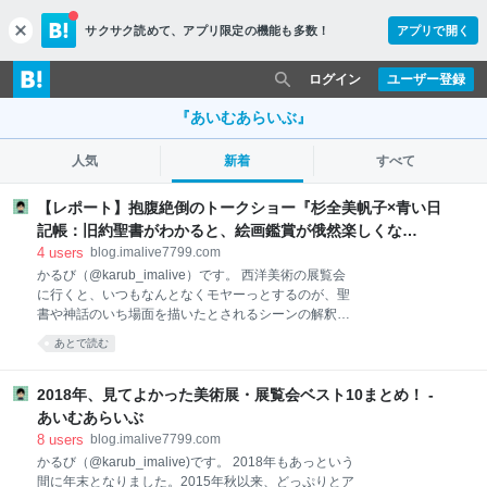
サクサク読めて、
アプリ限定の機能も多数！
アプリで開く
c
l
o
ログイン
ユーザー登録
s
e
『あいむあらいぶ』
人気
新着
すべて
【レポート】抱腹絶倒のトークショー『杉全美帆子×青い日
記帳：旧約聖書がわかると、絵画鑑賞が俄然楽しくな
る！』【感想レビュー】 - あいむあらいぶ
4
users
blog.imalive7799.com
かるび（@karub_imalive）です。 西洋美術の展覧会
に行くと、いつもなんとなくモヤーっとするのが、聖
書や神話のいち場面を描いたとされるシーンの解釈で
す。キャプションを見て、「ふむふむなるほど」と一
あとで読む
端は納得はするものの、再び顔を上げて絵画を見直し
てみると、なんとなく没入しきれず、消化不良な感じ
が残った経験ってないでしょうか？ 特に、その中でも
2018年、見てよかった美術展・展覧会ベスト10まとめ！ -
最難関なのが「旧約聖書」の世界です。同書は、キリ
あいむあらいぶ
スト生誕以前の、神とイスラエルの民の間で紡がれた
8
users
blog.imalive7799.com
ストーリーで、ローカルな地域史が描かれているので
かるび（@karub_imalive)です。 2018年もあっという
すが、歴代の巨匠たちによって非常に多くのシーンが
間に年末となりました。2015年秋以来、どっぷりとア