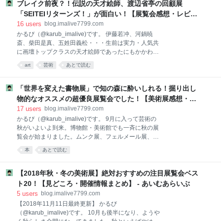
は、本稿で取り上げた「京のかたな」展です。 ここ数
ブレイク前夜？！伝説の天才絵師、渡辺省亭の回顧展
の作品をこれ
年、各地の美術館・博物館では、歴史系、工芸系の展
「SEITEIリターンズ！」が面白い！【展覧会感想・レビュ
覧会で、たびたび展示物の一部として刀剣類が展示さ
ー】 - あいむあらいぶ
16
users
blog.imalive7799.com
れるたびに、刀剣コーナーの前だけ、熱心な刀剣ファ
かるび（@karub_imalive)です。 伊藤若冲、河鍋暁
ンが列を作る、、、という光景がたびたび見られまし
斎、柴田是真、五姓田義松・・・生前は実力・人気共
た。「刀剣乱舞ONLINE」の大ヒットに後押しされた
に画壇トップクラスの天才絵師であったにもかかわら
「刀剣ブーム」によるものです。 今回の「京のかた
ず、没後まもなく人々から忘れ去られ、そして近年に
な」展は、まさにこの刀剣ブームを追い風にした、至
art
芸術
あとで読む
なって再発見されてブレイクを果たした画家は、日本
上最大規模の刀剣展となりました。全国の刀剣ファン
美術史の中でたくさんいます。 本エントリで紹介する
が注目する熱い展覧会、早速見てきましたので、レポ
渡辺省亭（わたなべせいてい）も、そのうちの一人。
「世界を変えた書物展」で知の森に酔いしれる！掘り出し
ートしてみたい
生前はパリに留学し、当時一流の西洋美術の巨匠たち
物的なオススメの超優良展覧会でした！【美術展感想・レ
と交流を持つなど華々しい活躍もありましたが、亡く
ビュー】 - あいむあらいぶ
17
users
blog.imalive7799.com
なってからは完全に歴史の中で忘れ去られてしまいま
かるび（@karub_imalive)です。 9月に入って芸術の
した。しかし、2017年頃から急速に注目され、再び
秋がいよいよ到来。博物館・美術館でも一斉に秋の展
「見つかりつつある」あるのです。 今日は、まさに再
覧会が始まりました。ムンク展、フェルメール展、ル
ブレイクをこれから果たすかもしれない、加島美術で
ーベンス展など、どれに行こうか目移りするくらい今
開催中の渡辺省亭のミニ回顧展「SEITEIリターン
本
あとで読む
年の秋は充実していますよね。 そんな中、秋の展覧会
ズ!!」について、簡単に感想・レビューを書いてみたい
の先頭を切って上野の森美術館で公開された「世界を
と思います！ １．渡辺省亭ってそもそも誰なの？ 渡辺
変えた書物展」が、掘り出し物的な凄い展覧会でし
【2018年秋・冬の美術展】絶対おすすめの注目展覧会ベス
省
た。以下、感想レポートにまとめました！ １．「世界
ト20！【見どころ・開催情報まとめ】 - あいむあらいぶ
を変えた書物展」とは ２．見どころ満載！稀覯本の放
5
users
blog.imalive7799.com
つ知のオーラに酔いしれる！ インスタ映え必至！異世
【2018年11月11日最終更新】 かるび
界に迷い込んだような展示空間！ ガラスケースで1点
（@karub_imalive)です。 10月も後半になり、ようや
ずつ、丁寧に展示された稀覯本コレクション 「知の集