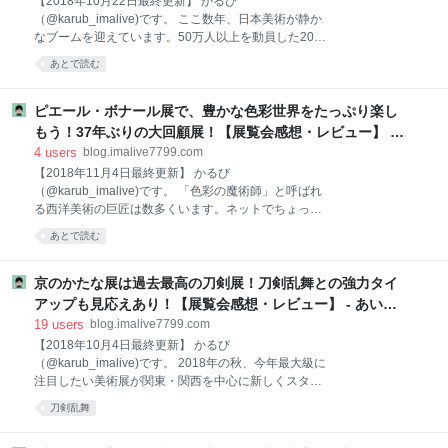
【2018年10月22日最終更新】 かるび
学博物館でスタートしました。 明治維新の文明開化か
（@karub_imalive)です。 ここ数年、日本美術が静か
ら昭和の高度経済成長期頃まで、日本人のライフスタ
なブームを迎えています。50万人以上を動員した2017
イルを大きく変えてきた様々な技術的な革新や発見
年の「国宝展」「運慶展」など、首都圏・関西圏を中
あとで読む
を、全国から集められた貴重な産業遺産や重要文化財
心として、仏教美術や日本絵画の大型展覧会は大盛況
の資料展示で振り返る凄い展覧会です。 明治維新以降
です。書店でもずいぶん日本美術を特集した書籍が目
の約150年間で、我々の先人たちが苦労して積み上げ
立つようになってきました。 そんな中、もっと気軽
ピエール・ボナール展で、豊かな色彩世界をたっぷり楽し
てきた科学技術の歴史を振り返ることで、たくさんの
に・身近に日本美術を楽しんで欲しいという思いか
もう！37年ぶりの大回顧展！【展覧会感想・レビュー】 -
学びが得られ
ら、自らの画廊を中心として様々なイベントを開催
あいむあらいぶ
4
users
blog.imalive7799.com
し、「日本美術を所有する」楽しさを伝えているのが
【2018年11月4日最終更新】 かるび
東京・京橋にある日本美術専門の画廊「加島美術」で
（@karub_imalive)です。 「色彩の魔術師」と呼ばれ
す。 今回、お邪魔したのは、同画廊が所蔵する美術品
る西洋美術の巨匠は数多くいます。ネットでちょっと
を一挙に展示・販売する、春と秋の年2回開催される
検索すると、モネやマネといった印象派から、マティ
イベント「美祭-BISAI-24」です。通常の展覧会のよう
あとで読む
スやデュフィ、シャガールといったフォーヴィスムや
に観て楽しんでも良いですし、気に入ったらその場で
それに続く20世紀前半の画家たちが続々引っかかりま
作品を購入することもできます。早速、「美祭-BISAI-
す。 今回、国立新美術館にて大規模な回顧展が開催中
京のかたな展は過去最高の刀剣展！刀剣乱舞との強力タイ
のピエール・ボナールもまた、豊かで意外性あふれる
アップも見応えあり！【展覧会感想・レビュー】 - あいむ
色彩感覚で、独自の作風を打ち立てた近代西洋美術の
あらいぶ
19
users
blog.imalive7799.com
巨匠のうちの一人です。 会場入口 郊外で描いた明るい
【2018年10月4日最終更新】 かるび
風景画はまるでモネやルノワールのような印象派作品
（@karub_imalive)です。 2018年の秋、今年最大級に
に見えますし、静かで落ち着いた室内画は、一見する
注目したい美術展が関東・関西を中心に新しくスター
とマティスのような作風にも見えます。 今回の「オル
トしています。関東では「フェルメール展」「ムンク
セー美術館特別企画 ピエール・ボナール展」は、東京
刀剣乱舞
展」「ルーベンス展」など西洋美術の巨匠を特集した
では実に37年ぶりに開催された大回顧展となりまし
展覧会が目白押し。そして、関西で特に注目したいの
た。ほとんどのアートファンにとって、生でボナール