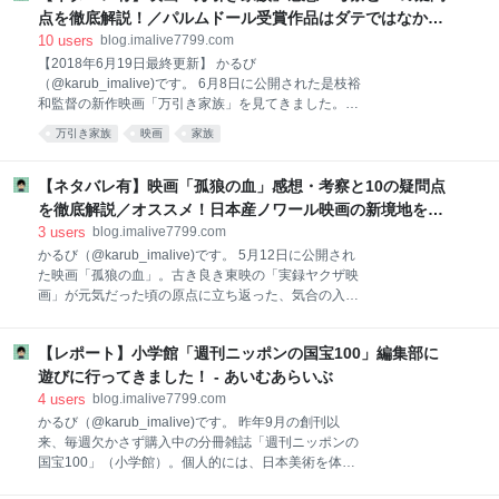
間300～400の美術展に通い続けてきたという、アート
点を徹底解説！／パルムドール受賞作品はダテではなかっ
ブロガーのレジェンド的存在でもあります。 そんな
た！心動かされる傑作！ - あいむあらいぶ
10
users
blog.imalive7799.com
Takさんが8月6日、ちくま新書からアート鑑賞入門の
【2018年6月19日最終更新】 かるび
決定版「いちばんやさしい美術鑑賞」を上梓すること
（@karub_imalive)です。 6月8日に公開された是枝裕
になりました。 いちばんやさしい美術鑑賞 (ちくま新
和監督の新作映画「万引き家族」を見てきました。す
書) posted with ヨメレバ 青い日記帳 筑摩書房 2018-
でにネット上には、熱心なブロガーさん達によって先
08-06 Amazonで購入 Kindleで購入 楽天ブックスで購
万引き家族
映画
家族
行上映が始まった6月2日頃から最速レビューがじゃん
入 実は、発売前に少しだけゲラを読ませて頂く機会が
じゃん上がっていて、正直出遅れ感満載です（笑） で
頂け
も、行ってみて本当に良かった。毎回、違う設定・新
【ネタバレ有】映画「孤狼の血」感想・考察と10の疑問点
しい切り口で「家族の肖像」を描き続ける是枝監督。
を徹底解説／オススメ！日本産ノワール映画の新境地を開
前作「三度目の殺人」で日本アカデミー賞作品賞を獲
く大傑作！！ - あいむあらいぶ
3
users
blog.imalive7799.com
ったと思ったら、今作はカンヌ国際映画祭で最高賞
かるび（@karub_imalive)です。 5月12日に公開され
「パルムドール」まで獲得するなど、その活躍は留ま
た映画「孤狼の血」。古き良き東映の「実録ヤクザ映
るところを知りません。早速ですが、感想・考察等を
画」が元気だった頃の原点に立ち返った、気合の入っ
織り交ぜた映画レビューを書いてみたいと思います。
た傑作だ！という声に押されて見に行ってみたのです
※本エントリは、後半部分でストーリー核心部分にか
が、想像を遥かに上回る素晴らしい大傑作でした！ と
かわるネタバレ記述が一部含まれますので、何卒ご了
【レポート】小学館「週刊ニッポンの国宝100」編集部に
いうことで、これはがっつりブログに感想を書き残し
承ください。できれば、映画鑑賞後にご覧頂ければ幸
ておかねば、と思い、急遽感想や考察を書いてみまし
遊びに行ってきました！ - あいむあらいぶ
いです。 １．映画
た。 ※本エントリは、後半部分でストーリー核心部分
4
users
blog.imalive7799.com
にかかわるネタバレ記述が一部含まれますので、何卒
かるび（@karub_imalive)です。 昨年9月の創刊以
ご了承ください。できれば、映画鑑賞後にご覧頂けれ
来、毎週欠かさず購入中の分冊雑誌「週刊ニッポンの
ば幸いです。 １．映画「孤狼の血」の予告動画・基本
国宝100」（小学館）。個人的には、日本美術を体系
情報 ２．映画「孤狼の血」主要登場人物・キャスト
的に勉強したいなら、これをコンプリートして熟読す
３．途中までの簡単なあらすじ ４．映画内容の簡単な