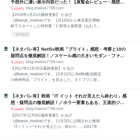
旧安田庭園の敷地内に新たに「刀剣博物館」が新宿か
予想外に凄い展示内容だった！【展覧会レビュー・感想／
ら移転・リニューアルオープンしたからなんです。こ
仁和寺展】 - あいむあらいぶ
5
users
blog.imalive7799.com
れで、両国駅周辺には「江戸東京博物館」「すみだ北
【2018年1月21日最終更新】 かるび
斎美術館」「相撲博物館」「東京都復興記念館」とあ
（@karub_imalive)です。 1月16日から東京国立博物
わせて、中規模以上の博物館・美術館系の施設は実に
館でスタートした特別展「仁和寺と御室派（おむろ
5つ目なんですよね。アートファンの僕としては、本
は）のみほとけ-天平と真言密教の名宝-」に行ってき
当に嬉しい限りであります。 ということで、この「刀
イベント
ました。展覧会タイトルから、割りと地味な感じなの
剣博物館」について、早速見てまいりましたので、写
かな～と軽く考えていたら、行ってみてびっくり！メ
真付きで簡単にレポートしてみたいと思います。 （※
チャクチャいいじゃないですか！ 何がいいかって言う
【ネタバレ有】Netflix映画「ブライト」感想・考察と10の
館内は、一
と、平安～鎌倉時代を中心として、仁和寺や、真言宗
疑問点を徹底解説！／スケール感の大きいモダン・ファン
御室派の寺社が保有する仏像がハンパなくすばらしい
タジー超大作の第1弾！ - あいむあらいぶ
4
users
blog.imalive7799.com
んです！仁和寺金堂に納められた国宝「阿弥陀如来坐
【2017年12月25日最終更新】 かるび
像および両脇侍立像」をはじめとして、個性豊かでグ
（@karub_imalive)です。 12月22日にNetflix配信限定
レード感の高い仏像たちが、計算しつくされた贅沢な
の映画作品「ブライト」を見ました。ネトフリに加入
展示空間の中でガッツリ楽しめました。2018年初頭か
したのは今年の9月だったのですが、リアルタイムで
らとんでもない仏教美術展が始まったなーという感じ
配信されてきたコンテンツをその日のうちにすぐに見
です。 早速ですが、興奮覚めやらぬ中、詳細なレポー
【ネタバレ有】映画「IT イット それが見えたら終わり」感
たのは、これが初めてです。 主演にウィル・スミスを
トを書いてみたいと思います！ ※なお、本エントリで
迎え、Netflix史上最高額となる9,000万ドルが制作費と
想・疑問点の徹底解説！／ホラー要素もある、王道的ジュ
使用した写真
して投入された本作。劇場で公開されず、自宅で見る
ブナイル冒険活劇！ - あいむあらいぶ
4
users
blog.imalive7799.com
ブロックバスター配信作品とはいかなるものだったの
【2017年12月9日最終更新】 かるび
か？早速ですが、感想・考察等を織り交ぜた映画レビ
（@karub_imalive)です。 11月3日に公開された映画
ューを書いてみたいと思います。 ※本エントリは、後
「IT／イット”それ”が見えたら、終わり。」(2017年版)
半部分でストーリー核心部分にかかわるネタバレ記述
を見てきました。公開館数は少ないながらも、口コミ
が一部含まれますので、何卒ご了承ください。できれ
で若い映画ファンを中心に人気が広がり、この秋「台