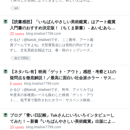
く秋らしさ全開になってきました。秋といえばやはり
積」を直感的に理解できるインスタレーションも秀逸
芸術の秋。2018年秋も、首都圏・関西圏を中心に、過
３．グッズ制作も力が入っています！！ 厚手で高級感
art
去最強クラスの西洋美術の名画・名作が続々と日本に
のある「和」テイストの『風呂敷』 こだわりの作り込
上陸してきます！もちろん、それを迎え撃つ日本美術
み！『ノートブック』 パンフレットも手を抜かない
のラインナップも超豪華！国宝級の仏教美術はもちろ
【読書感想】「いちばんやさしい美術鑑賞」はアート鑑賞
ん、日本美術史における巨匠たちをフィーチャーした
入門書のおすすめ決定版！（ちくま新書） - あいむあらい
展覧会が開かれる予定です。 そこで、本エントリで
ぶ
20
users
blog.imalive7799.com
は、2018年秋～冬にかけて行われる各種展覧会の中か
かるび（@karub_imalive)です。 ここ数年、アート鑑
ら、”これは絶対見逃したくない”展覧会約20展を、簡
賞ブームですよね。大型展覧会には長蛇の列ができま
単な見どころと開催情報を含めてまとめてみました。
すし、文化系総合雑誌では、春・秋のトップシーズン
それでは、順番にみていきましょう！ 2018年下半期
前は必ず「アート特集」が組まれるようになりまし
に観ておきたい展覧会ベスト20！ １．フェルメール展
あとで読む
た。また、ビジネス系の文脈でも「西洋美術史」（木
（東京・大阪） ２．ルーベンス展（東京／国立西洋美
村泰示）、「世界のエリートはなぜ「美意識」を鍛え
術館） ３．ムンク展（東京／東京都美術館）
るのか? 」（山口周）など、アート関連書籍が平積み
【ネタバレ有】映画「ゲット・アウト」感想・考察と11の
でベストセラーになる時代です。 僕もそんなブームに
疑問点を徹底解説！／最高に面白い社会派ホラー・サスペ
あやかって、2015年頃から本格的にアート鑑賞を趣味
ンス映画でした！ - あいむあらいぶ
6
users
blog.imalive7799.com
として始めた初心者のうちの一人です。フリーにな
かるび（@karub_imalive)です。 昨年、アメリカでは
り、わりと時間的に自由がきくようになったことをき
年度末の各種賞レースも賑わした映画「ゲット・アウ
っかけに、思い切り美術館巡りをするようになりまし
ト」。低予算で製作されたホラー・サスペンス映画で
た。2018年現在では年間100件程度展覧会を回りなが
すが、全米では初登場第１位を獲得するなど大ヒッ
ら、色々と試行錯誤しつつ自分なりのアート鑑賞法を
ト。さらに、アカデミー賞「脚本賞」を受賞して話題
探しているところです。 ただ、実際に100％展覧会を
ブログ「青い日記帳」Takさんにいろいろインタビューし
になりました。 しかし、日本では見事に不発。映画マ
楽しむには、ブルース・リーの名言のように、ただ
ニアの間ではそれなりの話題となったものの、興収は
てみた！～新書『いちばんやさしい美術鑑賞』出版によせ
「考
わずかに1.5億円程度と振るわず。「ブレードランナー
て～（後編） - あいむあらいぶ
10
users
blog.imalive7799.com