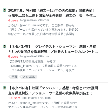
ベラスケスと絵画の栄光」がスタートしました！国立
いのです。トーハクは、ゴールデンウィークの前後が
西洋美術館の広い展示空間を埋め尽くした迫力満点の
見頃です！いわば上半期のハイライトというべき充実
2018年夏、特別展「縄文ー1万年の美の鼓動」開催決定！
スペイン絵画は、期待通りの珠玉の作品ばかりでし
展示が期待できるのですよね。 本エントリでは、「ト
た。 早速行ってきましたので、詳細な感想や見どころ
火焔型土器も土偶も国宝が全件集結！縄文の「美」を体感
ーハクを
を書いてみたいと思います。 ※なお、本エントリで使
しよう！ - あいむあらいぶ
4
users
blog.imalive7799.com
用した写真・画像は、予め主催者の許可を得て撮影・
かるび（@karub_imalive)です。 ここ数年、静かな
使用させていただいたものとなります。何卒ご了承下
「縄文ブーム」が広がっていると言われます。最近20
さい。 １．プラド美術館展とはどんな展覧会なの？ 音
年ほどで一気に進展した日本の考古学成果と歩調を合
声ガイドは及川光博が担当！ ２．展覧会に行く前の予
わせるように、縄文土器や土偶など、世界でも類を見
備知識を簡単に紹介！ 予備知識①：プラド美術館と
ない独特の「縄文の美」が見直されてきています。 そ
は？ 予備知識②：ベラスケスって誰なの？ 予備知識③
【ネタバレ有】「グレイテスト・ショーマン」感想・考察
んな中、2018年7月3日から、東京国立博物館にて「特
ベラスケスの絵画の革新性とは？ ３．「プラド美術館
別展 縄文ー1万年の美の鼓動」の開催が決定しまし
と8つの疑問点を徹底解説！／圧巻のミュージカルパートと
展」の５つのみどころ、内容を紹介！ 見どころ１：と
た。縄文時代に生きた人々の「美意識」を発掘された
最高の楽曲群に酔いしれた！ - あいむあらいぶ
6
users
blog.imalive7799.com
に
数々の文化財で振り返るという画期的な展覧会です。
【2019年12月3日最終更新】 かるび
先日、その概要を公表する記者発表会が東京国立博物
（@karub_imalive)です。 2月16日に公開されたミュ
館にて開催されたました。まずは速報として、その発
ージカル映画「グレイテスト・ショーマン」を見てき
表された概要をお伝えしたいと思います！ ※なお、本
ました。「X-MEN」シリーズを卒業したヒュー・ジャ
映画
あとで読む
エントリで使用した写真・画像は、予め主催者の許可
ックマンが、ライフワークとして進めていた肝いりの
を得て撮影・使用させていただいたものとなります。
映画企画です。構想から苦節8年、日本では全米公開
何卒ご了承下さい。 2018年7月、特別展「縄文ー1万
に遅れること3ヶ月、ようやく上映開始となりまし
【ネタバレ有】映画「マンハント」感想・考察と7つの疑問
年の美の鼓動」が開催決定！ 今回の「縄文」展の
た。 早速ですが、感想・考察等を織り交ぜた映画レビ
点を徹底解説！／ジョン・ウー監督の映像美学が詰まった
ューを書いてみたいと思います。 ※本エントリは、後
多国籍アクション・エンタテイメント大作！ - あいむあら
10
users
blog.imalive7799.com
半部分でストーリー核心部分にかかわるネタバレ記述
いぶ
かるび（@karub_imalive)です。 2月9日に公開された
が一部含まれますので、何卒ご了承ください。できれ
アクション映画の巨匠、ジョン・ウー監督の新作「マ