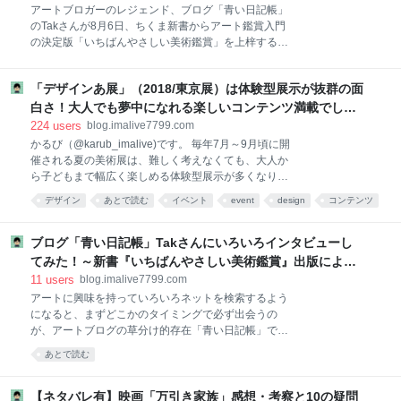
2049」等、同時期に公開された他作品との兼ね合い
アートブロガーのレジェンド、ブログ「青い日記帳」
で、ほとんど話題にならずすぐに上映打ち切りになり
のTakさんが8月6日、ちくま新書からアート鑑賞入門
ました。 僕も気づいたら見逃してしまっていたので、
の決定版「いちばんやさしい美術鑑賞」を上梓するこ
ようやく配信・レンタルに回った2018年春、自宅で見
とになりました。 いちばんやさしい美術鑑賞 (ちくま
たのですが、これが物凄く面白かったのです！ これは
新書) posted with ヨメレバ 青い日記帳 筑摩書房 2018-
感想を残しておきたい！と思ったので、新作映画では
「デザインあ展」（2018/東京展）は体験型展示が抜群の面
08-06 Amazonで購入 Kindleで購入 楽天ブックスで購
ありませんが、感想・考察等を織り交ぜた映画レビュ
入 新書発売を記念して、アートブロガーのはろるどさ
白さ！大人でも夢中になれる楽しいコンテンツ満載でし
ーを書いてみたいと思います。 ※本エントリは、後半
ん（@harold_1234）、KINさん（@kin69kumi）など
た！【展覧会感想・レビュー】 - あいむあらいぶ
224
users
blog.imalive7799.com
共同で、Takさんと、筑摩書房の編集担当・大山悦子
かるび（@karub_imalive)です。 毎年7月～9月頃に開
さんにインタビューさせて頂いた、【インタビュー後
催される夏の美術展は、難しく考えなくても、大人か
編】をお送りいたします！ こちらが、【インタビュー
ら子どもまで幅広く楽しめる体験型展示が多くなりま
前編】です。新著出版に関する裏話や苦労話を中心に
す。そんな中、7月19日からNHK Eテレの番組「デザ
デザイン
あとで読む
イベント
event
design
コンテンツ
まとめています。未読の方は、あわせてお読み頂ける
インあ」と連動した企画展、「デザインあ展 in
と嬉しいです。 後編では、「青い日記帳」ブログ開設
アート
子ども
TOKYO」が日本科学未来館でスタートしました。
秘話やTakさんがアート鑑賞にハマったきっか
「デザイン」の展示というと、なんだか難しいのかな
ブログ「青い日記帳」Takさんにいろいろインタビューし
ぁ・・・と身構えていたのですが、行ってみてその面
てみた！～新書『いちばんやさしい美術鑑賞』出版によせ
白さに圧倒されました。これは本当に面白い！！ ユー
て～（前編） - あいむあらいぶ
11
users
blog.imalive7799.com
モア満載の体験型展示や没入感のあるインスタレーシ
アートに興味を持っていろいろネットを検索するよう
ョンを一つずつこなしているうちに、直感的にデザイ
になると、まずどこかのタイミングで必ず出会うの
ンの奥深さや面白さ、本質に気付かされていく、素晴
が、アートブログの草分け的存在「青い日記帳」で
らしい展覧会でした。 早速ですが、展覧会に行ってき
す。ブログ主の名前はTak（たけ）さん（@Taktwi）と
た感想レポートを書いてみたいと思います！ １．企画
あとで読む
いいます。 ブログ黎明期である2003年頃からコツコ
展「デザインあ展 in TOKYO」とは テーマソングは小
ツとひたすら毎日更新を続けて15年。書き綴ってきた
山田圭吾（コーネリアス）が担当！ ２．
エントリーは実に5000以上。そしてその間、ずっと年
【ネタバレ有】映画「万引き家族」感想・考察と10の疑問