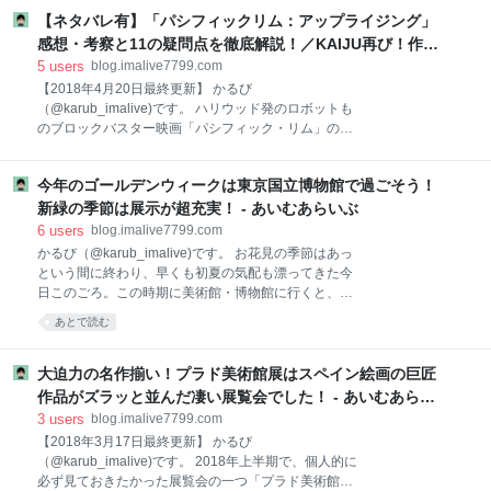
るだけで相当な教養・知識量がつくのでは？？と思っ
レビュー！（感想・評価含め） 久々に骨太で見応えの
【ネタバレ有】「パシフィックリム：アップライジング」
ています。 実際、ブログを始める2年半前は知識ゼロ
あった、純日本産フィルム・ノワール映画！ 良かった
だった僕も、この「週刊ニッポンの国宝100」を読み
感想・考察と11の疑問点を徹底解説！／KAIJU再び！作品
点１：ディテールまできっちり描ききる映像へのこだ
始めてから、かなり知識がついてきたように思いま
世界の正統派的発展を目指した注目の第2作！ - あいむあら
5
users
blog.imalive7799.com
す。Twitterでもせっせと「＃国宝」「＃国宝100」な
いぶ
【2018年4月20日最終更新】 かるび
どとタグを付けて、感想をこまめにツイートするな
（@karub_imalive)です。 ハリウッド発のロボットも
ど、全国に数万人いると思われる読者の中でも、かな
のブロックバスター映画「パシフィック・リム」の5
り真面目な読者だと自負しております（笑） そうそ
年ぶりの続編となる「パシフィック・リム：アップラ
う、創刊当時にアップしたこの記事とかも、編集部も
イジング」が公開されました。前作は、日本人にとっ
含め（一時期は検索上位に上がっていたこともあり）
今年のゴールデンウィークは東京国立博物館で過ごそう！
て非常に親しみやすい作品でした。劇中で出てくる巨
かなり色々な方に読んで頂きました。 そんな僕にまさ
大怪獣が「KAIJU」と日本語読みで呼ばれるなど、日
新緑の季節は展示が超充実！ - あいむあらいぶ
かのご褒美（？）となったのが、小学館の「週刊ニッ
本の古き良き特撮映画へのオマージュにあふれていま
6
users
blog.imalive7799.com
ポン
した。また、小学生だった芦田愛菜がハリウッドデビ
かるび（@karub_imalive)です。 お花見の季節はあっ
ューを果たしたり、菊地凛子が重要な配役をもらって
という間に終わり、早くも初夏の気配も漂ってきた今
いたりと、日本人キャストの存在感も目立ちました。
日このごろ。この時期に美術館・博物館に行くと、案
当然、続編としての本作も、公開前から熱心なファン
外服装のチョイスが難しいのですよね。日中、外を歩
あとで読む
を中心に非常に注目されていましたが、果たして出来
くと暑いけど、一度美術館の中に入ってしまえば、室
や満足度はどうだったのでしょうか？早速ですが、感
内が低めの温度設定で調節されていて、途端に冷えた
想・考察等を織り交ぜた映画レビューを書いてみたい
りするんですよね。 さて、先日、こんな記事を書きま
大迫力の名作揃い！プラド美術館展はスペイン絵画の巨匠
と思います。 ※本エントリは、後半部分でストーリー
した。 東京国立博物館の春の恒例イベント展示「博物
作品がズラッと並んだ凄い展覧会でした！ - あいむあらい
核心部分にかかわ
館でお花見を」は、庭園で実物の桜を愛でつつつ、室
ぶ
3
users
blog.imalive7799.com
内展示でも桜をモチーフに取り込んだ様々な「春」の
【2018年3月17日最終更新】 かるび
訪れを実感できた、素晴らしいイベント展示でした。
（@karub_imalive)です。 2018年上半期で、個人的に
では、東京国立博物館は桜の季節が終わったら、一旦
必ず見ておきたかった展覧会の一つ「プラド美術館展
落ち着いてしまうのか？！というと、実はそうではな