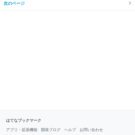
ば、映画鑑賞後にご覧頂ければ幸いです。 １．映画
次のページ
風の目」となっている作品です。 早速ですが、映画を
「ブライト（Bright）」の予告動画・基本情報 ２．映
見てきた感想やレビュー等、詳しい解説を書いてみた
画「ブライト」主要登場人物・キャ
いと思います。 ※本エントリは、後半部分でストーリ
ー核心部分にかかわるネタバレ記述が一部含まれます
ので、何卒ご了承ください。できれば、映画鑑賞後に
ご覧頂ければ幸いです。 １．映画「イット
（2017）」の予告動画・基本情報 これは面白い！自
由に視点を変えられるVR予告動画！ ２．映画「IT イ
ット それが見えたら終わり」主要登場人物・キャスト
主要登場人物 ３．途中までの簡単なあらすじ ４．映画
「IT イット それが見えたら終わり。」の感
はてなブックマーク
アプリ・拡張機能
開発ブログ
ヘルプ
お問い合わせ