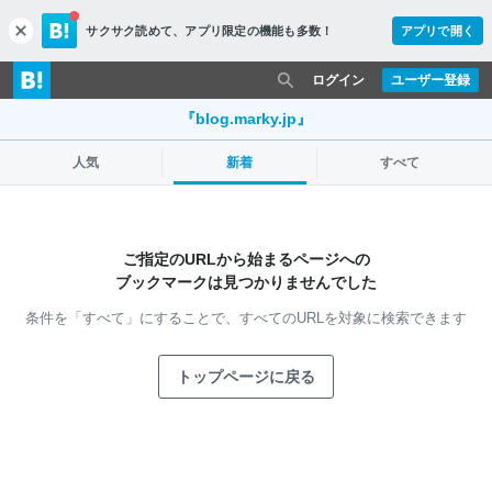
サクサク読めて、
アプリ限定の機能も多数！
アプリで開く
c
l
o
ログイン
ユーザー登録
s
e
『blog.marky.jp』
人気
新着
すべて
ご指定のURLから始まるページへの
ブックマークは見つかりませんでした
条件を「すべて」にすることで、
すべてのURLを対象に検索できます
トップページに戻る