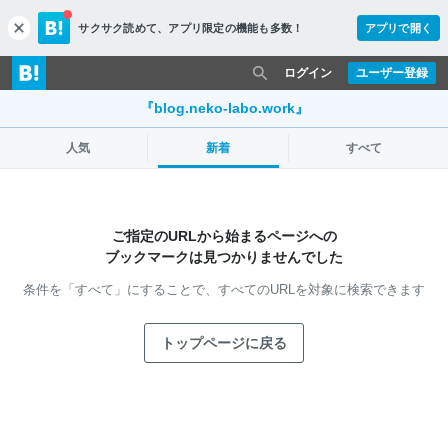
サクサク読めて、
アプリ限定の機能も多数！
アプリで開く
c
l
o
ログイン
ユーザー登録
s
e
『blog.neko-labo.work』
人気
新着
すべて
ご指定のURLから始まるページへの
ブックマークは見つかりませんでした
条件を「すべて」にすることで、
すべてのURLを対象に検索できます
トップページに戻る