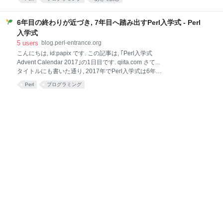
す. ...というわけで, 唐突ではありますが｢春のPerl入学
Perl入学式は7年目に突入します. 7年目が始まる今この
式リレーブログ
時, あらためてこれまでを振り返ってみると, 2011年に
大阪でPerl入学式の取り組みをスタートしてから, Perl
6年目の終わりが近づき, 7年目へ踏み出すPerl入学式 - Perl
はもとより, Perl入学式を取り巻く状況も目まぐるしく
入学式
変化してきたと感じます. そういった状況に鑑みて,
5
users
blog.perl-entrance.org
Perl入学式という取り組みをさらに実り多く, 継続可能
こんにちは, id:papix です. この記事は, ｢Perl入学式
なものにするために, 良いものは残しつつ, 現在の時流
Advent Calendar 2017｣の1日目です. qiita.com さて...
に適した形へ刷新していく必要があると感じています.
タイトルにも書いた通り, 2017年でPerl入学式は6年目
...というわけで, 個人的な2018年のPerl入学式のテーマ
となります. そして2018年からは, いよいよ7年目の
は "Reboot" です. 以下, どのような取り組み
Perl
プログラミング
Perl入学式が始まります. 今年は東京, 大阪, 沖縄に加
え, 新たに札幌での開催も始まり, また後日 id:xtetsuji
さんが紹介してくれるはずですが, ｢企業出張版Perl入
学式｣といった新しい施策にも取り組むことができまし
た. また, 今年は｢papix依存｣が遂に完全に解消された1
年でした. YAPC::Fukuokaの運営に携わることになっ
たり, 転職があったりと, あまりPerl入学式に時間が割
けない中で, id:xtetsujiさんを中心に, 古参のメンバーと
新しく仲間に加わったメンバーが, そ