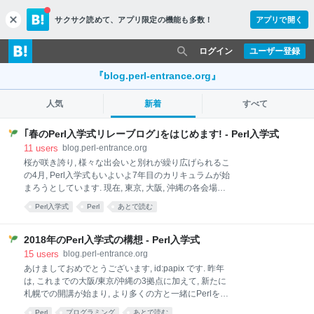
サクサク読めて、
アプリ限定の機能も多数！
アプリで開く
c
l
o
ログイン
ユーザー登録
s
e
『blog.perl-entrance.org』
人気
新着
すべて
｢春のPerl入学式リレーブログ｣をはじめます! - Perl入学式
11
users
blog.perl-entrance.org
桜が咲き誇り, 様々な出会いと別れが繰り広げられるこ
の4月, Perl入学式もいよいよ7年目のカリキュラムが始
まろうとしています. 現在, 東京, 大阪, 沖縄の各会場に
ついて, 第1回の参加者の募集を行っています. perl-
Perl入学式
Perl
あとで読む
entrance-tokyo.connpass.com perl-entrance-
osaka.connpass.com perl-entrance-
okinawa.connpass.com お陰様で, 毎年多くの方に参加
2018年のPerl入学式の構想 - Perl入学式
頂いている｢Perl入学式｣ですが, もっと多くの方に(参
15
users
blog.perl-entrance.org
加する/しないはともかくとして)存在を知って頂きた
あけましておめでとうございます, id:papix です. 昨年
いですし, 参加を検討している方の, ｢ぶっちゃけ, 何を
は, これまでの大阪/東京/沖縄の3拠点に加えて, 新たに
やっているの?｣, ｢どういう人達がやっているの?｣とい
札幌での開講が始まり, より多くの方と一緒にPerlを学
った疑問にも, なるべく答えていきたいと思っていま
んでいくことができました. そして2018年, いよいよ
Perl
プログラミング
あとで読む