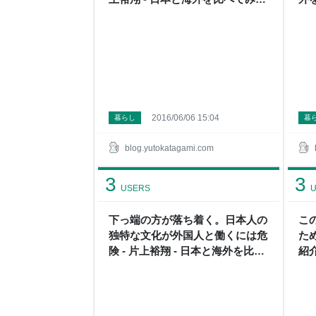
う
2016/06/06 15:04
暮らし
暮
blog.yutokatagami.com
3
3
USERS
U
下っ端の方が落ち着く。日本人の
こ
独特な文化が外国人と働くには危
た
険 - 片上裕翔 - 日本と海外を比べ
紹介
てみよう
べ