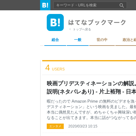
トップへ戻る
総合
一般
世の中
政治と
4
USERS
映画プリデスティネーションの解説
説明(ネタバレあり) - 片上裕翔 -
う
暇だったので Amazon Prime の無料のビデ
デスティネーション」という映画を見ました。最
本当に偶然見たんですが、めちゃくちゃ興味深い映
なることが出てきます。本当に話がつながってる
あそこであれが起きるとこれが起きなくない？ と
2020/03/23 10:15
エンタメ
ことでプリデスティネーションという映画を解説し
い人はこれを読む前に一度見ることをおすすめしま