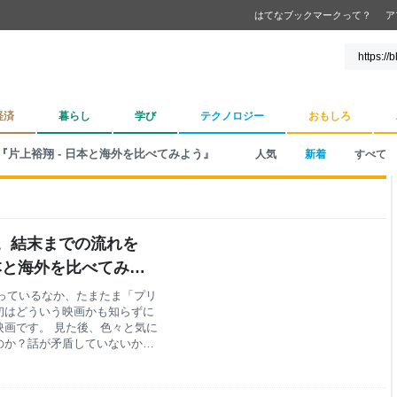
はてなブックマークって？
ア
経済
暮らし
学び
テクノロジー
おもしろ
『片上裕翔 - 日本と海外を比べてみよう』
人気
新着
すべて
。結末までの流れを
 日本と海外を比べてみよ
オを漁っているなか、たまたま「プリ
初はどういう映画かも知らずに
画です。 見た後、色々と気に
のか？話が矛盾していないか？
か疑りにかかります。 という
ますが、 映画をまだ見ていな
す。 実際に映画を何度も見直