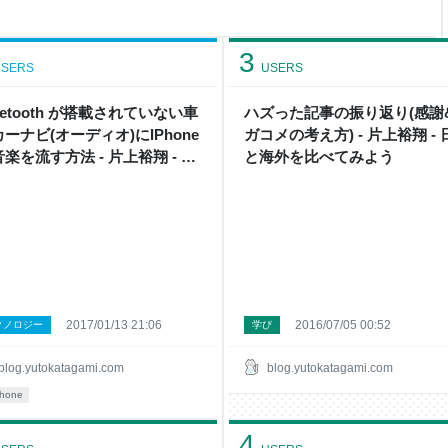
のでそれをここで紹介していき
方がいいです。事前知識なしで
を持っている人なら無料です。 たま
3
SERS
USERS
uetooth が搭載されていない車
ハズった記事の振り返り(感謝
ーナビ(オーディオ)にIPhone
ガコメの考え方) - 片上裕翔 - 
楽を流す方法 - 片上裕翔 - 日
と海外を比べてみよう
と海外を比べてみよう
2017/01/13 21:06
2016/07/05 00:52
クノロジー
学び
blog.yutokatagami.com
blog.yutokatagami.com
phone
4