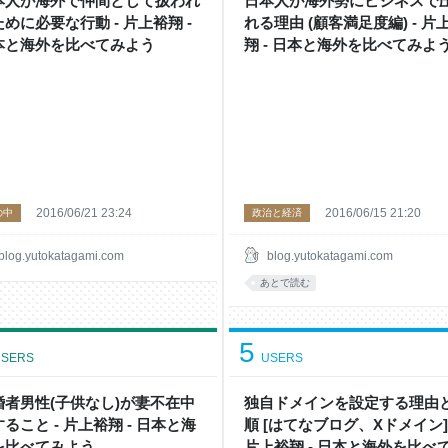
本人が海外で仲間として扱われ
日本人が海外勢にビジネスで
めに必要な行動 - 片上裕翔 -
れる理由 (顧客満足度編) - 片
本と海外を比べてみよう
翔 - 日本と海外を比べてみよ
2016/06/21 23:24
2016/06/15 21:20
の中
政治と経済
blog.yutokatagami.com
blog.yutokatagami.com
あとで読む
5
SERS
USERS
婚者男性(子供なし)が妻不在中
独自ドメインを設定する理由
ること - 片上裕翔 - 日本と海
順 [はてなブログ、Xドメイン] 
を比べてみよう
片上裕翔 - 日本と海外を比べ