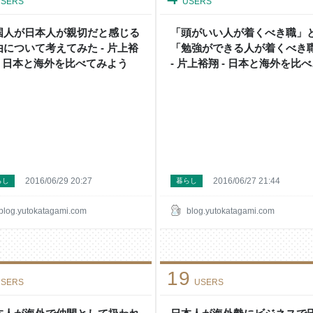
SERS
USERS
国人が日本人が親切だと感じる
「頭がいい人が着くべき職」
由について考えてみた - 片上裕
「勉強ができる人が着くべき
 - 日本と海外を比べてみよう
- 片上裕翔 - 日本と海外を比
みよう
2016/06/29 20:27
2016/06/27 21:44
らし
暮らし
blog.yutokatagami.com
blog.yutokatagami.com
19
SERS
USERS