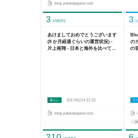
した限りではかなり良く作りこまれてると感じた
blog.yutokatagami.com
たいと思いますが、本当に何も読まずに先に見た
見た方が絶対に楽しいです。Amazon Prime 
3
3
たま開いちゃった人の画面内にネタバレが入らな
USERS
U
あけましておめでとうございます
Bl
(8 か月経過ぐらいの運営状況) -
のカ
片上裕翔 - 日本と海外を比べてみ
の音
よう
本
2017/01/14 22:32
暮らし
テ
blog.yutokatagami.com
i
210
6