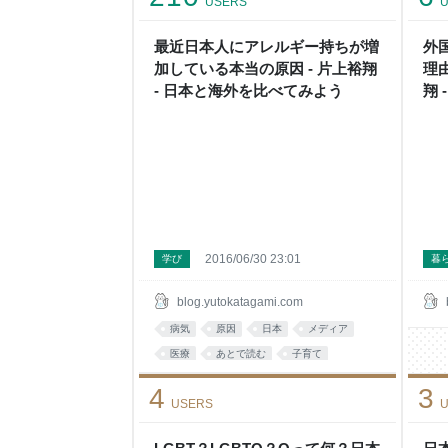
USERS
U
最近日本人にアレルギー持ちが増
外
加している本当の原因 - 片上裕翔
理
- 日本と海外を比べてみよう
翔
2016/06/30 23:01
学び
暮
blog.yutokatagami.com
病気
原因
日本
メディア
医療
あとで読む
子育て
考え方
アレルギー
アレ
4
3
USERS
U