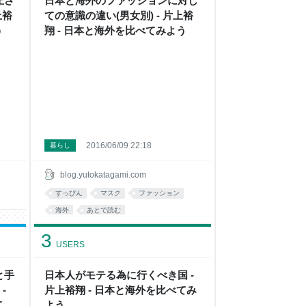
圧さ
日本と海外のファッションに対し
上裕
ての意識の違い(男女別) - 片上裕
う
翔 - 日本と海外を比べてみよう
2016/06/09 22:18
暮らし
blog.yutokatagami.com
すっぴん
マスク
ファッション
海外
あとで読む
3
USERS
と手
日本人がモテる為に行くべき国 -
-
片上裕翔 - 日本と海外を比べてみ
てみ
よう