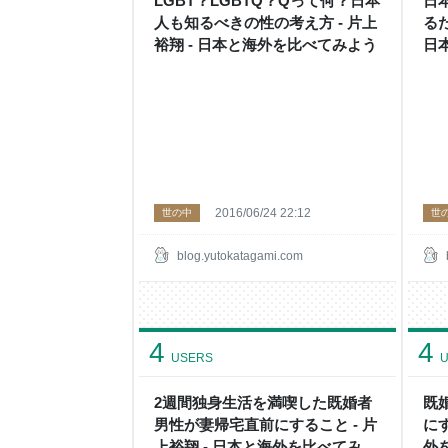
LGBT？LGBTQ？Qって何？日本
日
人も知るべきの性の考え方 - 片上
るた
裕翔 - 日本と海外を比べてみよう
日
2016/06/24 22:12
世の中
世
blog.yutokatagami.com
4
4
USERS
U
2週間独身生活を満喫した既婚者
既
男性が妻帰宅直前にすること - 片
にす
上裕翔 - 日本と海外を比べてみよ
外