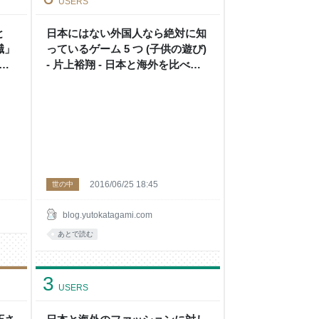
USERS
と
日本にはない外国人なら絶対に知
職」
っているゲーム 5 つ (子供の遊び)
べて
- 片上裕翔 - 日本と海外を比べて
みよう
2016/06/25 18:45
世の中
blog.yutokatagami.com
あとで読む
3
USERS