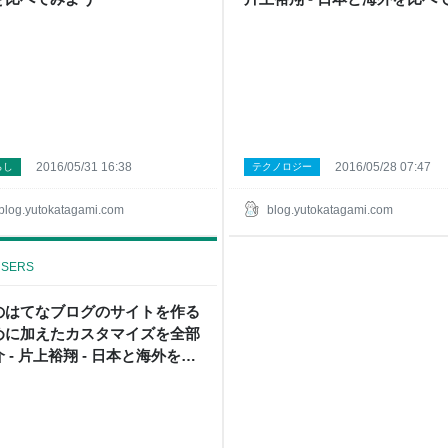
よう
2016/05/31 16:38
2016/05/28 07:47
らし
テクノロジー
blog.yutokatagami.com
blog.yutokatagami.com
SERS
のはてなブログのサイトを作る
めに加えたカスタマイズを全部
 - 片上裕翔 - 日本と海外を比
てみよう