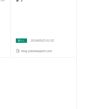
2016/05/23 01:02
暮らし
blog.yutokatagami.com