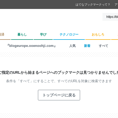
はてなブックマークって？
ア
経済
暮らし
学び
テクノロジー
おもしろ
『blogeurope.ooenoohji.com』
人気
新着
すべて
ご指定のURLから始まるページへの
ブックマークは見つかりませんでし
条件を「すべて」にすることで、
すべてのURLを対象に検索できます
トップページに戻る