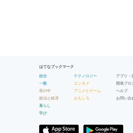
はてなブックマーク
総合
テクノロジー
アプリ・
一般
エンタメ
開発ブロ
世の中
アニメとゲーム
ヘルプ
政治と経済
おもしろ
お問い合
暮らし
学び