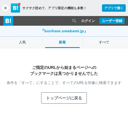
サクサク読めて、
アプリ限定の機能も多数！
アプリで開く
c
l
o
ログイン
ユーザー登録
s
e
『bonhare.uwabami.jp』
人気
新着
すべて
ご指定のURLから始まるページへの
ブックマークは見つかりませんでした
条件を「すべて」にすることで、
すべてのURLを対象に検索できます
トップページに戻る