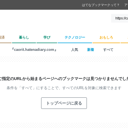
はてなブックマークって？
ア
経済
暮らし
学び
テクノロジー
おもしろ
『caorit.hatenadiary.com』
人気
新着
すべて
ご指定のURLから始まるページへの
ブックマークは見つかりませんでし
条件を「すべて」にすることで、
すべてのURLを対象に検索できます
トップページに戻る