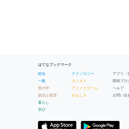
はてなブックマーク
総合
テクノロジー
アプリ・
一般
エンタメ
開発ブロ
世の中
アニメとゲーム
ヘルプ
政治と経済
おもしろ
お問い合
暮らし
学び