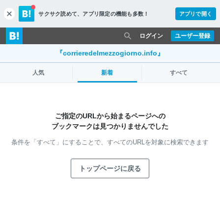
サクサク読めて、
アプリ限定の機能も多数！
アプリで開く
c
l
o
ログイン
ユーザー登録
s
e
『corrieredelmezzogiorno.info』
人気
新着
すべて
ご指定のURLから始まるページへの
ブックマークは見つかりませんでした
条件を「すべて」にすることで、
すべてのURLを対象に検索できます
トップページに戻る