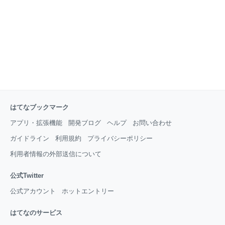
きさ 35g 平均寿命 8～10年 とも記載があります。
れもんちゃんの体重は一般の成鳥に比べてだいぶ小さ
い26g。 初めて我が家に来たころから6g増えたけど、
13年間ほぼずっとこのサイズです
はてなブックマーク
アプリ・拡張機能
開発ブログ
ヘルプ
お問い合わせ
ガイドライン
利用規約
プライバシーポリシー
利用者情報の外部送信について
公式Twitter
公式アカウント
ホットエントリー
はてなのサービス