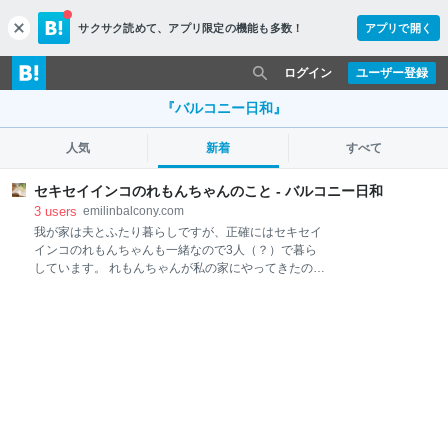
サクサク読めて、
アプリ限定の機能も多数！
アプリで開く
c
l
o
ログイン
ユーザー登録
s
e
『バルコニー日和』
人気
新着
すべて
セキセイインコのれもんちゃんのこと - バルコニー日和
3
users
emilinbalcony.com
我が家は夫とふたり暮らしですが、正確にはセキセイ
インコのれもんちゃんも一緒なので3人（？）で暮ら
しています。 れもんちゃんが私の家にやってきたのは
2008年5月24日のこと。 当時、怪我のため休職してひ
とりぐらしのマンションを引き払い、実家に戻ってい
た私。歩けなくて退屈だろうと母が買ってくれたもの
です。 実家近くのホームセンターで1,290円。餌代よ
りも安い、超破格のお値段でした。 購入時の説明書に
は 生産地 カンコク 推定生年月日 2008年4月下旬
と書かれています。 なぜか韓国がカタカナですが、韓
流インコ（？）なんですね！ 生後間もなく、はるばる
海を渡ってきてくれたようです。 成体になった時の大