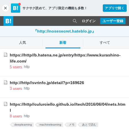
サクサク読めて、
アプリ限定の機能も多数！
アプリで開く
c
l
o
ログイン
ユーザー登録
s
e
『http://nosesecret.hateblo.jp』
人気
新着
すべて
https://http//b.hatena.ne.jp/entry/https://www.kurashino-
life.com/
5
users
http
http://http//svrinfo.jp/detail?p=169626
3
users
http
https://http//culurciello.github.io//tech/2016/06/04/nets.htm
l
8
users
http
deeplearning
machinelearning
メモ
あとで読む