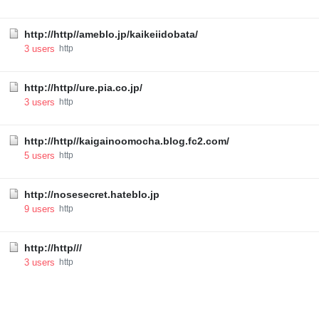
http://http//ameblo.jp/kaikeiidobata/
3
users
http
http://http//ure.pia.co.jp/
3
users
http
http://http//kaigainoomocha.blog.fc2.com/
5
users
http
http://nosesecret.hateblo.jp
9
users
http
http://http///
3
users
http