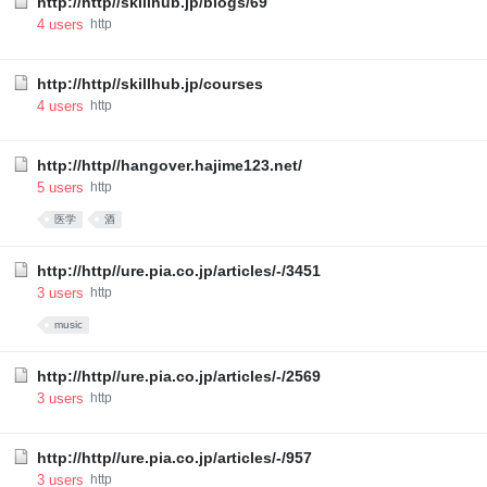
http://http//skillhub.jp/blogs/69
4
users
http
http://http//skillhub.jp/courses
4
users
http
http://http//hangover.hajime123.net/
5
users
http
医学
酒
http://http//ure.pia.co.jp/articles/-/3451
3
users
http
music
http://http//ure.pia.co.jp/articles/-/2569
3
users
http
http://http//ure.pia.co.jp/articles/-/957
3
users
http