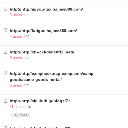
http://http//jigyou-tax.hajime888.com/
5
users
http
http://http//fatigue.hajime888.com/
4
users
http
http://http//xn--cckd6nc0ff2j.net//
3
users
http
http://http//camphack.nap-camp.com/camp-
goods/camp-goods-rental/
3
users
http
http://http//skillhub.jp/blogs/71
11
users
http
あとで読む