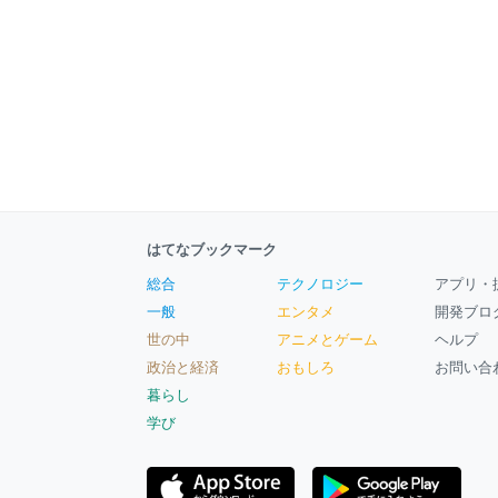
はてなブックマーク
総合
テクノロジー
アプリ・
一般
エンタメ
開発ブロ
世の中
アニメとゲーム
ヘルプ
政治と経済
おもしろ
お問い合
暮らし
学び