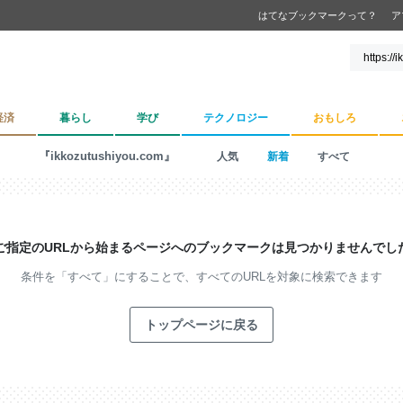
はてなブックマークって？
ア
経済
暮らし
学び
テクノロジー
おもしろ
『ikkozutushiyou.com』
人気
新着
すべて
ご指定のURLから始まるページへの
ブックマークは見つかりませんでし
条件を「すべて」にすることで、
すべてのURLを対象に検索できます
トップページに戻る