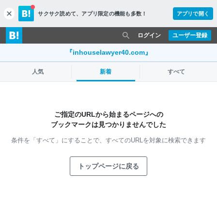
サクサク読めて、
アプリ限定の機能も多数！
アプリで開く
c
l
o
ログイン
ユーザー登録
s
e
『inhouselawyer40.com』
人気
新着
すべて
ご指定のURLから始まるページへの
ブックマークは見つかりませんでした
条件を「すべて」にすることで、
すべてのURLを対象に検索できます
トップページに戻る