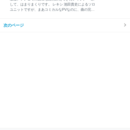
出し物 夜：近所の銭湯でお風呂 夜：ゲーム（いわゆ
して、はまりまくりです。 レキシ 池田貴史によるソロ
る、遊びの意味のゲームで、テレビゲームではない）
ユニットですが、まあコミカルなPVなのに、曲の完成
夜：就寝 深夜：トイレタイム 朝：朝食 朝：お迎え 特
度が高く、普通に聞き入ってしまう曲が多いです。 曲
徴的なのが、深夜のトイレタイムです。 年長さんだ
は、まあ歴史にちなんだものが多く、色んな有名人が
と、まだまだ、”そそう”しちゃう子もいるでしょうか
次のページ
セッションしたりもしています。 スポンサーリンク 2
ら、先生は交代制でずっと面倒をみてくれます。 ちな
歳児おススメの1曲 「SHIKIBU」です。 この中毒性の
みに、年長さんの先生だけでなく、年少さん
ある「シキシキブンブン シキブンブン」と、あのイ
ンパクトある紫式部の容姿に2歳児も大うけです。 途
中に入る「タケダマケタナ（武田負けたな）」の下り
も、しっかりハマってます。 PVには八嶋智人が参加
しています。 SHIKIBU feat. 阿波の踊り子 レキシ ロッ
ク ¥250 provided courtesy of iTunes 5歳児おススメの
1曲 「姫君Shake!」です。 またしても、そっち系です
が、髯のおじさんが女装していると