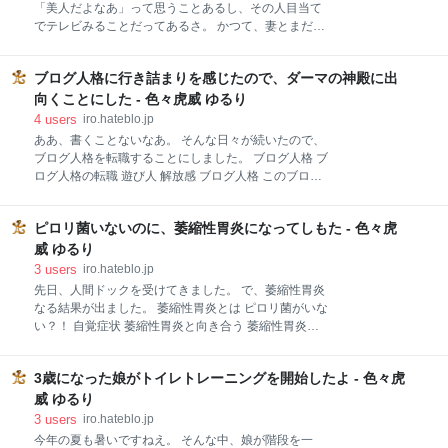
い、どちらかがバカげた争いに気付くのか、収拾する
「美人だよなあ」って思うことあるし、その人目当て
のだけど、これがエスカレートすると、「お客様同士
でテレビみることだってあるさ。 かつて、妻とまだ付
のトラブル」とか「お客様対応」で電車が遅れる要因
き合ってるころ、好きな芸能人を聞かれて、竹内結子
となる。すごい迷惑。 電車の中で何が起きてるかとい
と答えたら、そこから竹内結子disりが始まったのも、
うと、だいたいが、陣地争い。 そう、おっさんには、
ブログ人格に行き詰まりを感じたので、ダーマの神殿に出
今となっては懐かしい思い出。 菅野美穂 天海祐希 綾
肩幅からそれぞれ+5cmくらいのゾーンを、自分の陣地
瀬はるか 松たか子 新垣結衣 松下奈緒 まとめ 菅野美穂
向くことにした - 色々虎威 ゆるり
としているのだ。 立っている人も、座っている人も。
属性：天然、美人 第1話 華やかなタワーマンション妻
4
users
iro.hateblo.jp
達を襲う幼児失踪事件…美しき最凶の隣人 発売日:
ああ、書くことないなあ。 そんな日々が続いたので、
2016/10/15 メディア: Amazonビデオ この商品を含む
ブログ人格を転職することにしました。 ブログ人格 ブ
ブログを見る とにかく、妻が大好きなので。 この人
ログ人格の転職 遊び人 解放感 ブログ人格 このブログ
は、むしろ褒めにゃいかん、みたいな空気すら我が家
の人格、つまり筆者の属性は「パパ」な事が多いす。
にはある。 さっそく、昨今の子育てで裏表なくて業界
傾向的に、育児ネタが多いですかね。 全部が全部では
で評判いいみたい、などっかで見聞きしたエピソード
ピロリ菌いないのに、萎縮性胃炎になってしもた - 色々虎
ないですが、あくまで傾向的に。 「しょくぎょう」的
教えたら、まあ絶賛ですわ。 ちなみに、現在放送中の
に言ったら、結構守りに入ってる感じなので、僧侶と
威 ゆるり
「砂の塔」みてますよ。 やっ
いったところでしょうか。 ブログ人格って一度作る
3
users
iro.hateblo.jp
と、というか確立してしまうと、なかなか変えずらい
先日、人間ドックを受けてきました。 で、萎縮性胃炎
もので、仮に突然、このブログが、「オティンなんと
なる結果が出ました。 萎縮性胃炎とは ピロリ菌がいな
かゴーなんとか」みたいな内容になったら、恐らくド
い？！ 自覚症状 萎縮性胃炎と向き合う 萎縮性胃炎と
ン引きして去っていく読者様が多数出てくることでし
は 簡単に言いますと、胃が萎縮しているといいます
ょう。 でも、このブログ人格では書けない、いや、別
か、胃の粘膜が薄くなってしまう状態なんだそうで、
に書かなくてもいいんだけど、このブログ人格だと書
3歳になった娘がトイレトレーニングを開始したよ - 色々虎
慢性的な胃炎が続くと、萎縮性胃炎へと発展してしま
くことがなかなかない、ってことありませか。 自分は
うんだそうで。 実は、それほど珍しいものではないそ
威 ゆるり
あります。 いうても、平日昼間は働いてるし、子供の
うです。 多くの原因は、ピロリ菌といわれてます。 最
3
users
iro.hateblo.jp
幼稚園の
近、胃癌の原因などでよく聞く言葉ですね。 簡単な血
今年の夏も暑いですねえ。 そんな中、娘が階段を一