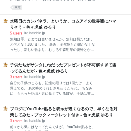
か。 いや、平日の仕事終わりとかに行ってたかもしれ
は、どんなの出してくるんだろう。 現行製品 掃除機
家電
ない。 そう思いたい。 バイクで心拍測ると、いつも振
ファンヒーター ドライヤー 次に出そうなもの 洗濯機
り切ってもうやりたくない、と言ってたのを思い出
セグウェイっぽい乗り物 ドローン まとめ 現行製品 掃
す。 毎回そうなるらしいので、ある種のトラウマかも
除機 もう説明不要ですよね。ダイソンといえば、こ
水曜日のカンパネラ、というか、コムアイの世界観にハマ
しれないけど。 スポンサーリンク ピアノ 結婚
れ。 うちには、ハンディタイプありますが、まあパワ
りそう - 色々虎威 ゆるり
ーすごいです。音もすごいけど。 階段の掃除とか、本
5
users
iro.hateblo.jp
当に役にたちます。 【国内正規品】 ダイソン コード
無知は罪、とまでは言いませんが、無知は損だなあ、
レス ハンディクリーナー motorhead オンラインスト
と何となく思いました。 最近、全然歌とか聞かなくな
ア限定モデル DC61 出版社/メーカー: dyson(ダイソン)
ったし、新しい歌より、むしろ中森明菜の復帰とかの
メディア: ホーム&キッチン この商品を含むブログを見
ニュースの方が気になるくらいでした。 が、昨日、
る ファンヒーター 家電量販店なんかで展示してある
FNS歌謡祭を見て、ああ、こんな面白い世界観があっ
と、ついつい、手を突っ込みたくなりますね。 どっか
子供たちがサンタにねだったプレゼントが不可解すぎて困
たんだ、と思いましてね。 水曜日のカンパネラ 曲 お
ら風出てくるん
まけ 水曜日のカンパネラ ボーカルのコムアイと3人か
ってるんだが - 色々虎威 ゆるり
らなるユニットでして、2012年から活動されてます。
3
users
iro.hateblo.jp
コムアイは、ヤフオクなんかのCMにも出てまして、
自分の子供のころも、記憶の限りでは1回だけ、よく
まあなかなかの美人でございます。 とりわけ、このコ
覚えてる。 あの時のうれしさちゅうたらね。 ちなみ
ムアイの世界観が独特といいましょうか。 趣味が落語
に、もらった記憶と共に覚えているぼが、手紙は書い
観賞で、消されそうなツイートのスクショですと。
たけど、半信半疑な時期でもあった、ということ。 妄
で、好きなアーティストには、ちあきなおみ、椎名林
想 現実 子供たちがねだったモノ 妄想 12月25日、今年
檎、レキシ・・・・。なるほど、なんとなく、という
ブログにYouTube貼ると表示が遅くなるので、早くなる対
は日曜日の朝。 寒いながらも、朝陽が差し込む穏やか
か、すごーくわかる気がします。 好きな人には、たま
な日曜日。 ダイニングで妻とコーヒーを飲みながらく
策してみた - ブックマークレット付き - 色々虎威 ゆるり
らん世界観かもしれませんね。 スポンサーリンク 曲
つろいでいると、ベッドルームから子供たちの声が。
3
users
iro.hateblo.jp
レキ
「わーい、わーい、サンタさんだー、サンタさんだ
前々から気にはなってたんですが。 YouTube貼ると、
ー」 わざとらしく、どうしたの？と部屋をのぞき込