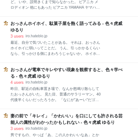
だい。 いかん、そろそろ限界かも。 ラムじゃなくて牛
ど。 いや、説明きくまで知らなかった。 ピアニカ メ
肉の方な、これ。 ここでスパイシーなチキンを。 クリ
ロディオン 他にもあった ピアニカ YAMAHA ヤマハ
スマスやねえ。 スポンサーリンク 焼けたよー。 やっ
PIANICA ピアニカ 32鍵 ブルー P-32E 出版社/メーカ
ぱ、タレはジャンでしょ。 ぷるんぷるん。 盛りすぎだ
ー: ヤマハ(YAMAHA) 発売日: 2014/10/01 メディア: エ
ろ。 脂の感じがええなあ。 お腹すいた・・・。 焼き
おっさんホイホイ、駄菓子屋を熱く語ってみる - 色々虎威
レクトロニクス この商品を含むブログを見る ヤマハが
鳥も外せんな。 串から外してシェアするな、と。 すき
出している、鍵盤ハーモニカです。 決して、昔の呼び
ゆるり
焼きとかな。 鍋はい
名がそうで、最近すたったわけではないんです。 おそ
3
users
iro.hateblo.jp
らく、かつては絶対的なシェアだったものが、最近、
最近、自分で気づいたことがある。 それは、おっさん
崩れてきたってことなんでしょうね。 メロディオン
ホイホイに弱いってことだ。 うん、引っかかるくらい
SUZUKI スズキ 鍵盤ハーモニカ メロディオン アルト
なら、引っかける側にまわろうじゃないか。 ホイホ
パステルピンク MXA-32P 出版社/メーカー:
イ。ホイホイ。 最近、ショッピングモールの中なんか
SUZUKI(スズキ) 発売日: 2015/10/01 メディア: エレク
にも、駄菓子屋はあるんだけど。 所詮、雰囲気だけ
トロニクス この商品を含むブログを見る 鈴木楽器が出
おっさんが電車でキレやすい現象を観察すると、色々学べ
で、やっぱホンモノとは全然違うんだよなあ。 何が違
している鍵
うかって。 まず、ガキから消費税とんなや。 5円の飴
る - 色々虎威 ゆるり
とかおきやがれ。 チロルチョコは10円じゃないんか
4
users
iro.hateblo.jp
い。 うまい棒見習えや。 スポンサーリンク それか
昨日、駅近の自転車置き場で、なんか怒鳴り散らして
ら、スルメとかはバラ売りせいや。 なんで樽ごと売る
たおっさんがいた。 見た目、普通のサラリーマン。40
ん？ 高くて手え出せないやん。 バカなの？ねえ、バカ
代後半くらいだったろうか。 「なにが”あーい”だゴル
なの？ 1本づつ売れっちゅうの。 よっちゃん よっちゃ
ぁぁぁぁぁぁ」と、まあ、接触か何か知らないけど、
ん酢いか50本入 50本 出版社/メーカー: よっちゃん食
相手の返答が気に入らなかった模様。 すっかり、寒く
品工業 メディア: 食品&飲料 この商品を含むブログを
妻の前で「キレイ」「かわいい」を口にしても許される芸
なりましたね。 陣地 キレる 学び さいごに 陣地 最近、
見る それから、くじ少なすぎ。 俺の好きな、プロレス
ほんと多いのが、電車でのおっさん同士の小競り合
能人の属性がわかったかもしれない - 色々虎威 ゆるり
ラーの名前だけ書いた変なシールの
い。 何か「なんだよ」「んだよ」とか言い合って、肩
3
users
iro.hateblo.jp
と肩をぶつけあう戦闘を行っている。 まあ、だいた
男ですもの、やっぱ「あ、この人かわいいなあ」とか