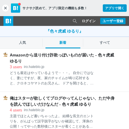
サクサク読めて、
アプリ限定の機能も多数！
アプリで開く
c
l
o
ログイン
ユーザー登録
s
e
『色々虎威 ゆるり』
人気
新着
すべて
Amazonから送り付け詐欺っぽいものが届いた - 色々虎威
ゆるり
3
users
iro.hateblo.jp
どうも最近はやっているようで・・・。 自分にではな
く、妻にですが、夜、家のチャイムが鳴り応対する
と、クロネコヤマトのお兄さん。 ドアを開けると、着
払いでお届け物。 送り元は、Amazonとだけ書かれて
いますが、お馴染みのAmazonの段ボールではなく、
俺はスターが欲しくてブログやってんじゃない、ただ中身
代金は2,254円。 箱には「ウォール用ホワイトボー
ド」と記載されていました。 お兄さんを待たせるのも
を読んでほしいだけなんだ - 色々虎威 ゆるり
なんなんで、2,254円支払い、受け取り。 がしかし、
4
users
iro.hateblo.jp
妻は身に覚えがないということで、さっそく妻の
主題でほとんど書いちゃったよ。 結構な長文のエント
Amazonのアカウントをチェックしましたが、やはり
リを、がんばって誤字脱字がないか確認して、渾身の
購入履歴もなく、非常に不気味。 スポンサーリンク と
公開！ってやった数秒後にスターが着くことがあるん