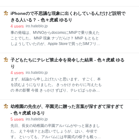
いうことで、Amazonのカスタマーセンターに連絡で
ですが。 絶対、中身読んでないやろ。 速攻で下にスク
す。 ここで お問い合わせの種類：その他 お問い合わ
ロールしてスター押してるだけやろ。 一番最初にスタ
せ内容：身に覚えのない請求 お問い合わせ方法：電話
iPhoneので不思議な現象に出くわしているんだけど説明で
ー押すだけが目的なんじゃろ！！ スポンサーリンク ブ
で、電話番号を入れると、速攻で電話がかかってきま
ログにはそれぞれに目的があって、どなたさまも、自
きる人いる？ - 色々虎威 ゆるり
す。 で、着払いで料金を支払ってしまった
分のブログに来て欲しい、読んで欲しい、そのための
4
users
iro.hateblo.jp
一つの手段として、スターやはてぶでのブコメ、コメ
事の発端は、MVNOからdocomoにMNPで乗り換えた
ントを残したり読者になったり、と、提供されている
ことでした。 MNP 現象 ナゾだらけ？ MNP もともと
機能を有効的に使うのはわかります。 が、普通に読ん
しようしていたのが、Apple Storeで買ったSIMフリー
で、3分くらいかかりそうなエントリなのに、公開後
のiPhone6s。 これをMVNOで運用していました。 今
数十秒でスターがつくって、やっぱりありえません。
回、NURO光の2年の更新月を迎えるので、docomo光
読んだ結果、つまらなかったら、どうぞスルーしてく
子どもたちにテレビ禁止令を発令した結果 - 色々虎威 ゆる
セットと、シェアプラン。 これは、2年前にはなかっ
ださい。 俺はスターが欲しくてブログやってんじゃな
た、シンプルプランができたことで、もろもろ考え
り
い、ただ中身を読んでほしいだけなんだ。 なお、言う
て、docomoにMNPで乗り換えすることにしました。
4
users
iro.hateblo.jp
からには、拝
docomoに乗り換えるにあたって、機種もiPhone8を割
まず、結論から申し上げたいと思います。 すごく、本
安で手にすることもできました。 スポンサーリンク 現
を読むようになりました。 きっかけ かわりに与えたも
象 iPhone6sと、iPhone8が手元にあります。 iPhone8
の 本の影響 今後 きっかけ ずばり、テレビばっかみ
にはdocomoのSIMが。 iPhone6sからは、MVNO業者
て、勉強（宿題）しない、ご飯食べない（遅い）、風
に返却するために、SIMは抜いてあります。 この状態
呂に入らない、なかなか寝ない、のフルコンボ状態だ
で、電話の着信を受けると・・・・。 iPhone8の方
幼稚園の先生が、卒園児に贈った言葉が深すぎて深すぎて
ったからです。 もともと、一定回数言ってきかない場
合は、強制電源OFFにしてましたが、今般、妻の限界
- 色々虎威 ゆるり
点を見事突破いたしまして、テレビ禁止令が発令され
5
users
iro.hateblo.jp
ました。 かわりに与えたもの それは本です。 齋藤孝
先日、長女の幼稚園の卒園アルバムがやっと届きまし
のイッキによめる! 名作選 (1年生) 作者: 阿川佐和子他,
た。 え？今頃？とお思いでしょうが、はい、今頃で
さくらももこ,齋藤孝 出版社/メーカー: 講談社 発売日:
す。 といっても、アルバムには卒園式の様子も載って