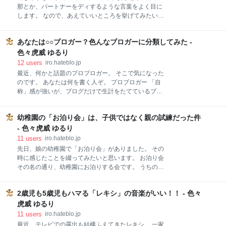
屋上、公園の一角などに、期間限定でバーベキュー場
那とか、パートナーをディするような言葉をよく目に
を設置し、時間貸ししてくれるものです。 食べ物（お
します。 なので、あえていいところを挙げてみたいと
肉）や飲み物は、持ち込み自由で、なくなればその場
思います。 自分ならきっとできる！ 10個くらい、す
で購入することもできます。 システムとしては、3時
らすら出てくる！ さりげない優しさ これは1番に挙げ
間くらいの時間制で、場所によって金額が違います
あなたは○○ブロガー？色んなブロガーに分類してみた -
ます。 見え見えな優しさではなく、機嫌がよろしくな
が、大人でだいたい1,500円程
い時も、さりげなく野菜系の小鉢が添えられていた
色々虎威 ゆるり
り。 ついでに、ということではなく、これはさりげな
12
users
iro.hateblo.jp
い優しさだと思ってます。 まだ付き合ってた頃、仕事
最近、何かと話題のプロブロガー。 そこで気になった
が忙しくて、なかなか家に帰れない、週末も会えな
のです。 あなたは何を書く人ぞ。 プロブロガー 「自
い、という時も、一人暮らしだった自分の部屋を掃除
称」感が強いが、ブログだけで生計をたてているブロ
しといてくれて、冷蔵庫に野菜ジュースなんか入って
ガーさん。 特に資格は必要なく、名乗ったもん勝ちみ
たこともありました。 こういうさりげない気づかい、
たいなところは、正直否めない。 生計のためにブログ
嬉しいもんです。 独断で物事を進めない 何か家電買う
幼稚園の「お泊り会」は、子供ではなく親の試練だった件
を執筆し続けるより、自ら名乗る勇気と、叩かれ強さ
とか、インテリアに手を加えるとか、子供に何か習わ
みたいなものが重要ではないかということが最近判明
- 色々虎威 ゆるり
せたいとか、自分が何かやってみたいとか。 何か決め
した。 基本、顔出し、名前出しだが、愛称のようなも
11
users
iro.hateblo.jp
ごとをす
のも持っていることが多い。 街ブロガー タウン誌ブロ
先日、娘の幼稚園で「お泊り会」がありました。 その
グを夢見て地域情報を発信し続けるブロガーさんと、
時に感じたことを綴ってみたいと思います。 お泊り会
ちい散歩的にふらついた街を紹介するブロガーさんと
その名の通り、幼稚園にお泊りする会です。 うちの子
大きく2種類ある。 地域密着系は、じもっティーしか
の幼稚園では、運動会やお遊戯会同様、幼稚園として
わからないようなマニアック的なネタもあり、ついて
の公式行事になってます。 もう少し具体的に、どうい
いけない事が多い反面、ハマると定期訪問せずにいら
2歳児も5歳児もハマる「レキシ」の音楽がいい！！ - 色々
うものかというと 目的 お友達や先生と、いつもと違う
れない中毒性を醸し出してくれるブロガーさん。 ぶら
体験をして、親睦を深めよう 対象 年長さん おおまか
虎威 ゆるり
り系は、緩い反面、たまに知ってるところなんか出て
なスケジュール 夕方：登園 夕方：みんなでカレー作り
11
users
iro.hateblo.jp
きて、多くの
夕方：園庭で夕飯 夕方：キャンプファイヤー＆先生の
最近、テレビでの露出も結構ふえてきたレキシ。 一家