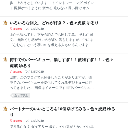
液検査で、判定できます。 自分も、今年、ABC検診な
歩、上ろうとしています。 トイレトレーニング ポイン
るもので、ピロリ菌の有無を判定することになりまし
ト 両脚がつくように 褒める 叱らない 長い目で オムツ
た。 ピロリ菌がいない？！ ABC検診の判定は、10以
の向こう側 オムツ代削減 プール がんばれ トイレトレ
下でピロリ菌なし判定のところ、結果が3のA判定。 い
ーニング この夏、3歳になったばかりの次女が、よう
ない、ということが書かれてました。 ん？？ 萎縮性胃
いろいろな回文、どれが好き？ - 色々虎威 ゆるり
やくトイレに興味を持ってくれました。 随分前に、西
炎に関する情報の大半がピロリ菌で、治療の第1歩が
松屋で買った、補助便座がようやく役にたちそうで
3
users
iro.hateblo.jp
ピロリ菌の除菌から！的なサイトを多くみかけた
す。 トイレトレーニングの適齢期というのがいまいち
上から読んでも、下から読んでも同じ文章。 それが回
わかってませんが、長女も多分3歳前後ではじめたよ
文。 無理くり感が強いのが多い気もしますが、中には
うに思います。 確か、トイレにカレンダーはって、ト
「むむむ」という凄いのを考える人もいるんですよ
イレでちっち（おしっこ）できたらシール1個。うん
ね。 世の中ね、顔かお金かなのよ ん、どうしよう…よ
ちできたらシール2個貼っていい、みたいな感じでや
し！うどん 来てもよい頃だろ、来いよモテ期！ イタリ
ってました。 保育園に通う子は、保育園でトイレトレ
街中でのバーベキュー、楽しすぎ！！便利すぎ！！ - 色々
アでもホモでありたい 住まいは田舎がいい、森と日溜
ーニングやってくれるところなんかもあって、すんな
まりでひと寝入り、飛ぶ鳥、稲と日照り、まだ独りも
虎威 ゆるり
り外れちゃう子もいるようですね。 次女と同い齢の子
いいが、家内はいます なんて躾いい子、いいケツして
7
users
iro.hateblo.jp
も、完全に外れてはいないものの、日中はおむつなし
んな 弱いわよ、阪神は、弱いわよ ダメ男子 モテ期が
以前、このブログでも紹介したことがありますが、街
でも
来ても 死んだ目だ 野茂のものは野茂のもの 旦那もホ
中でのバーベキューを提供してくれるデジキューに行
モなんだ まとめ 世の中ね、顔かお金かなのよ いや、
ってきました。 画像はイメージです 街中バーベキュー
性格も大事ですよ・・・。いや大事ですってば
実際に行ってみた （POINT1.生鮮食品が傷むことなく
あとで読む
（汗）。 しかし、よく考え付きますね、これ。 ん、ど
持ち運べる！） （POINT2.重い荷物を持ち歩かなくて
うしよう…よし！うどん うまい！！ 「ん」始まりで回
いい！） （POINT3.夜から始めれば、熱中症の危険が
文作るとは、高度すぎますね、これ。 来てもよい頃だ
減る！） （POINMT4.準備が殆どいらない！）
パートナーのいいところを10個挙げてみる - 色々虎威 ゆる
ろ、来いよモテ期！ なんか世相を映し出すような回文
（POINT5.女性も子供もトイレに困らない！）
り
（POINT6.後片付けも簡単！） 街中バーベキュー 街中
3
users
iro.hateblo.jp
にある、ショッピングモールのテラスや、デパートの
できるかな？ ダイアリー 最近、やれ妻がとか、やれ旦