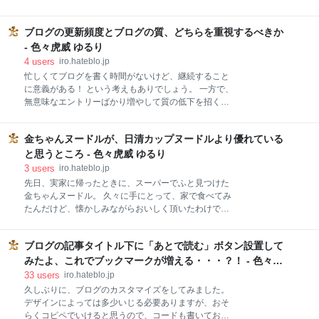
2005/03/16 メディア: 単行本（ソフトカバー） 購入: 3
いて、卒園式のDVDもセットです。 懐かしめるよう
人 クリック: 3回 この商品を含むブログ (5件) を見る
に、とあえてこの時期なのかな、とも思ってますが。
今まで、確かに寝かしつけとかでも、あまり本は読ん
ブログの更新頻度とブログの質、どちらを重視するべきか
先生愛 先生からのお言葉 あとがき 先生愛 長女の先生
であげなかったかもしれません。 いや、たまには読ん
愛というのが、これがすごいんです。 よく、学校とか
- 色々虎威 ゆるり
で先生のことを、うっかり「お母さん」なんて言って
4
users
iro.hateblo.jp
しまったこと、自分は1回はあると記憶してます。 別
忙しくてブログを書く時間がないけど、継続すること
にマザコンとかそういうんじゃなくて、ごく自然に口
に意義がある！ という考えもありでしょう。 一方で、
に出る言葉ってありますね。 長女は、幼稚園で先生の
無意味なエントリーばかり増やして質の低下を招く＝
ことを「ママ」とは言ったことがない（本人談）そう
Googleさんに嫌われる、ということも考える必要があ
ですが、家では何度かママ「ねえ、せんせー」と言い
ります。 この葛藤を抱えている方、多いのではないで
間違えてるとこを目撃したことがあります。 それでな
金ちゃんヌードルが、日清カップヌードルより優れている
しょうか。 「継続」する力が大事 「中身」こそ命 自
くても、先生愛が強い長女、卒園のお別れは、それは
分が重視したもの ハイブリッド方式？ 「継続」する力
と思うところ - 色々虎威 ゆるり
それは深い傷になるものと思ってました。 が、我が家
が大事 わかるんですよね。 とにかく、些細なことでも
3
users
iro.hateblo.jp
には、入れ
毎日書く。毎日書き続けることがモチベーションにな
先日、実家に帰ったときに、スーパーでふと見つけた
り、そして人の目に触れる機会も増える。 わかるんで
金ちゃんヌードル。 久々に手にとって、家で食べてみ
すよね。 書きたいネタこそあれど、時間がない、書く
たんだけど、懐かしみながらおいしく頂いたわけで
時間がない。 だから、せめて要点だけでも、要点だけ
す。 金ちゃんヌードル ここがいい① ここがいい② こ
でも書こうと。 あるいは、書き続けたい、書き続けた
こがいい③ まとめ 金ちゃんヌードル 徳島製粉が販売
いけどネタがない。 だから、時事ネタについて一言二
ブログの記事タイトル下に「あとで読む」ボタン設置して
する金ちゃんヌードル。 西日本で多くみかけるという
言三言述べてみるとかね。 中身も大事だけど、書き続
このラーメンですが、東日本ではあまり見かけないと
みたよ、これでブックマークが増える・・・？！ - 色々虎
けることが最大の目的であり、最大の成果である
か。 確かに、あまり見かけないかも。 あ、たまにフィ
威 ゆるり
33
users
iro.hateblo.jp
ットケアデポなんかの、薬局なのに、薬以外のものが
久しぶりに、ブログのカスタマイズをしてみました。
やたら充実している大型薬局で見かけますかね。 一言
デザインによっては多少いじる必要ありますが、おそ
でいうと、カップヌードルっぽいカップラーメンで
らくコピペでいけると思うので、コードも書いておき