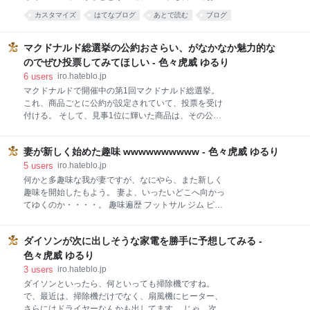
す。 ただ、当然、あの王者、日清カップヌードルのマ
ますね。 あとで読む コード CSS まとめ あとで読む
カスタマイズ
はてなブログ
あとで読む
ブログ
ネっ子ではなく、グッとくるようなオリジナリティあ
はてなブックマークをお誘いするといいますか、リン
ふれる「優れている」点がいくつかあるわけです。 ス
ク踏んでみて読もうと思ったけど、時間ないし、でも
ポンサーリンク ここがいい① 「ヌードル」系商品とい
共有メニュー出すのめんどうだし。 あとでブラウザの
マクドナルド総選挙の公約おさらい、がなかなか魅力的な
えば、日清カップヌードルしかり、カップスターしか
履歴から見ればいいっか、みたいな感じで結局忘れて
のでぜひ投票してみてほしい - 色々虎威 ゆるり
り、ある
みない、なんて機会損失を防ぐべく（おおげさ）、記
6
users
iro.hateblo.jp
事タイトルの下に「あとで読む」のボタンとリンクを
マクドナルドで開催中の第1回マクドナルド総選挙。
設置して、はてなブックマークしてもらう。 その積み
これ、商品ごとに公約が設定されていて、投票を受け
重ねで、ホットエントリーを目指すという、浅く、そ
付ける。 そして、見事1位に輝いた商品は、その公約
して遠い野望を抱きながら、ボタンを設置してみまし
を実行する、ってやつです。 ビックマックの公約 ダブ
た。 ちなみに、レスポンシブデザインですと、同じコ
ルチーズバーガーの公約 エグチの公約 ベーコンレタス
ードのまま、ちゃんとでます。 スポンサーリンク コー
妻が新しく始めた趣味 wwwwwwwwww - 色々虎威 ゆるり
バーガーの公約 クォーターパウンダー・チーズの公約
ド デザインの「カスタマイズ」にある「記事」の中の
ダブルクォーターパウンダー・チーズの公約 てりやき
5
users
iro.hateblo.jp
「記事上
マックバーガーの公約 チキンフィレオの公約 バベポの
何かと多趣味な我が妻ですが、なにやら、また新しく
公約 チキチーの公約 フィレオフィッシュの公約 えび
趣味を開始したもよう。 妻よ、いったいどこへ向かっ
フィレオの公約 まとめ ビックマックの公約 お値段そ
てゆくのか・・・・。 趣味遍歴 フットサル ジム ピア
のままでメガマックになるそうです。 ビックマックは
ノ 料理 そして新たな趣味 趣味遍歴 これまでの趣味と
単品で380円（2017年1月現在）。 一方、パティが4枚
呼べそうなものをざっと並べてみようと思います。 フ
に増えるメガマックは、レギュラーメニューではなく
ダイソンが次に出しそうな家電を勝手に予想してみる -
ットサル 結婚する前ですが、職場の仲間と始めた、と
期間限定商品で、以前は単品で520円で販売されてま
か。そういえば、ボールとか、シューズとか買ってた
色々虎威 ゆるり
した。 なかなかのお得感です。 ちなみに、個人的には
なあ。 記憶の限り、3、4回行ったとろこで、その集団
3
users
iro.hateblo.jp
以前やってた単品200円、の方が
がバレー部になり変わって、そのうち自然消滅。 その
ダイソンといったら、何といっても掃除機ですね。
ボールもシューズも、今はない。 ジム これも結婚する
で、最近は、掃除機だけでなく、扇風機にヒーター、
前。駅前のジムに通ってたねえ。 何回行っただろう
さらにはドライヤーなんかも出してます。 じゃ、次