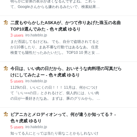
明らかに全体の表示が遅くなるんですよね。 これっ
む。 「サンタさんが、これくれたのー。ほしかったん
て、Googleさんからも嫌われるみたいで、検索結果の
だー。」 喜ぶ幼い姉妹を見て、微笑む妻と私は、子供
表示に影響するとかしないとか。 準備 ブックマークレ
たちに向かって「あとで、ケーキ食べよう！」。 そし
ット 表示を早くする方法 既にいろんなサイトで紹介さ
て喜び絶頂の子供たち。 そんなクリスマスを、毎年、
二度もやらかしたASKAが、かつて作りあげた珠玉の名曲
れています。 それをちょっとアレンジする形で、ブッ
妄想しております。 スポンサーリンク 現実 まだ、サ
クマークレットなどを使って、より簡単に貼り付ける
TOP10選んでみた - 色々虎威 ゆるり
ンタさんを信じているような年頃なので、夜中にそっ
方法を紹介したいと思います。 スポンサーリンク 方法
3
users
iro.hateblo.jp
と
としては、 ・ブログには、YouTubeのサムネイル画像
まだ否認してるけどね。 でも、自分で盗聴されてると
を貼るだけ ・画像クリックで、YouTubeの動画を再生
か110番したり、まあ不審な行動ではあるなあ。 任意
するiframeに書き換え ・オートプレーオプションで、
検査でも陽性だったみたいだし。 TOP10 10 男と女 9
iframe表示と同時に動画再生が始まる つまり、画像を
モーニングムーン 8 YAH YAH YAH 7 ラプソディ 6 万
クリックすると、それに対応する動画の再生が始ま
里の河 5 LOVE SONG 4 はじまりはいつも雨 3 砂時計
る、という動きです。 なるほどね。 確かに、初期表示
今日は、いい肉の日だから、おいそうな肉料理の写真だら
のくびれた場所 2 SAY YES 1 PRIDE ちなみに そんな
にたくさんのiframeがあったら、そら遅いわ。 クリッ
ASKAも、かつては、それはそれは珠玉の名曲といっ
けにしてみたよー - 色々虎威 ゆるり
クトリガで
ていいほど、素晴らしい歌つくりまくってた。 そのプ
5
users
iro.hateblo.jp
レッシャーからの薬なんて、そんなん理由にならん。
1129の日、いいにくの日！！！ 11月は、何かにつけ
ただ、かつて作ったいい作品はいい。 だから、まだ聴
て「いい○○の日」とされるけど、個人的には、いい肉
き続ける。 TOP10 10 男と女 なんか、歌謡曲っぽいよ
の日が一番好きだなあ。 まずは、豚のグリルから。 あ
うな、そんなやや古めの歌。 ハモりがいいよね。す
あ、うまそう・・・。 次は焼肉！ 焼き過ぎやでえ。
き。 画像クリックで動画再生 9 モーニングムーン 盛
たまには、こんな肉肉しいステーキも。 ビールにあい
り上がる歌だねえ。何度カラオケでうたったことか。
ピアニカとメロディオンって、何が違うか知ってる？ -
そうだね。 炒め物もいいなあ。 白ご飯が欲しくなって
画像クリックで動画再生
きた。 和なのか？ パリパリ感が伝わってきて、素敵。
色々虎威 ゆるり
これはやばい。 トロットロやないか！ 鶏の甘辛炒めも
5
users
iro.hateblo.jp
捨て難い。 ご飯が進むなあ。 肉の塊。 ワインちょう
知ってる人にとっては当たり前なことかもしれないけ