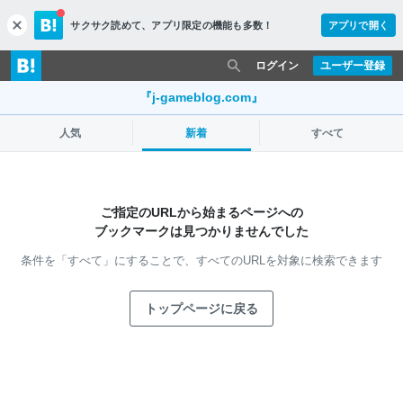
サクサク読めて、
アプリ限定の機能も多数！
アプリで開く
c
l
o
ログイン
ユーザー登録
s
e
『j-gameblog.com』
人気
新着
すべて
ご指定のURLから始まるページへの
ブックマークは見つかりませんでした
条件を「すべて」にすることで、
すべてのURLを対象に検索できます
トップページに戻る