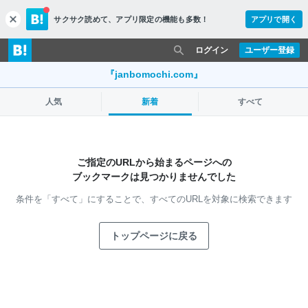
サクサク読めて、
アプリ限定の機能も多数！
アプリで開く
c
l
o
ログイン
ユーザー登録
s
e
『janbomochi.com』
人気
新着
すべて
ご指定のURLから始まるページへの
ブックマークは見つかりませんでした
条件を「すべて」にすることで、
すべてのURLを対象に検索できます
トップページに戻る