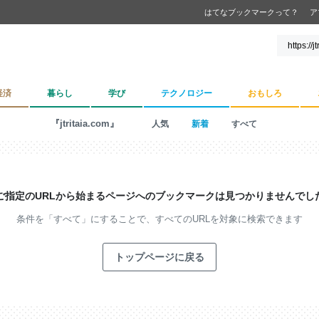
はてなブックマークって？
ア
経済
暮らし
学び
テクノロジー
おもしろ
『jtritaia.com』
人気
新着
すべて
ご指定のURLから始まるページへの
ブックマークは見つかりませんでし
条件を「すべて」にすることで、
すべてのURLを対象に検索できます
トップページに戻る