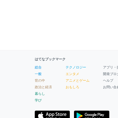
はてなブックマーク
総合
テクノロジー
アプリ・
一般
エンタメ
開発ブロ
世の中
アニメとゲーム
ヘルプ
政治と経済
おもしろ
お問い合
暮らし
学び