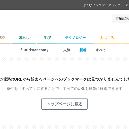
はてなブックマークって？
ア
経済
暮らし
学び
テクノロジー
おもしろ
『juriristar.com』
人気
新着
すべて
ご指定のURLから始まるページへの
ブックマークは見つかりませんでし
条件を「すべて」にすることで、
すべてのURLを対象に検索できます
トップページに戻る