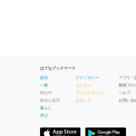
はてなブックマーク
総合
テクノロジー
アプリ・
一般
エンタメ
開発ブロ
世の中
アニメとゲーム
ヘルプ
政治と経済
おもしろ
お問い合
暮らし
学び