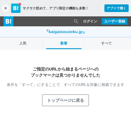
サクサク読めて、
アプリ限定の機能も多数！
アプリで開く
c
l
o
ログイン
ユーザー登録
s
e
『kaigaisouzoku.jp』
人気
新着
すべて
ご指定のURLから始まるページへの
ブックマークは見つかりませんでした
条件を「すべて」にすることで、
すべてのURLを対象に検索できます
トップページに戻る