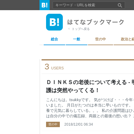
トップへ戻る
総合
一般
世の中
政治と
3
USERS
ＤＩＮＫＳの老後について考える -
護は突然やってくる！
こんにちは。tsukkyです。 気がつけば・・・
いました。 月日がたつのは本当に早いものです。
養で元気に暮らしている。。。 私の介護問題はひ
は自分の中での備忘録、両親との最後の想い出？ 
に、私のブログがお役にたってくれれば、と言う思
2018/12/01 06:34
世の中
頻度は少なくなってしまいましたが、これからも
いと思っています。 母の認知症の症状が出て、ど