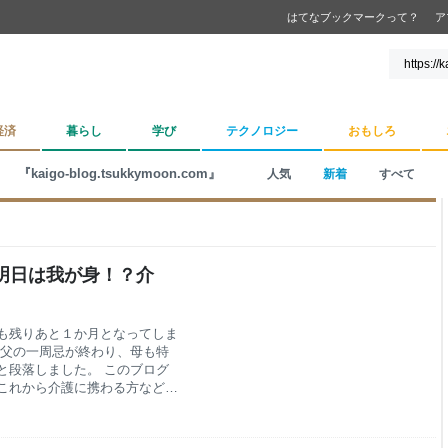
はてなブックマークって？
ア
経済
暮らし
学び
テクノロジー
おもしろ
『kaigo-blog.tsukkymoon.com』
人気
新着
すべて
 明日は我が身！？介
今年も残りあと１か月となってしま
 父の一周忌が終わり、母も特
と段落しました。 このブログ
これから介護に携わる方など
いから始めました。 更新する
何か思うことがあれば更新した
うしたら良いか？悩んでいる時