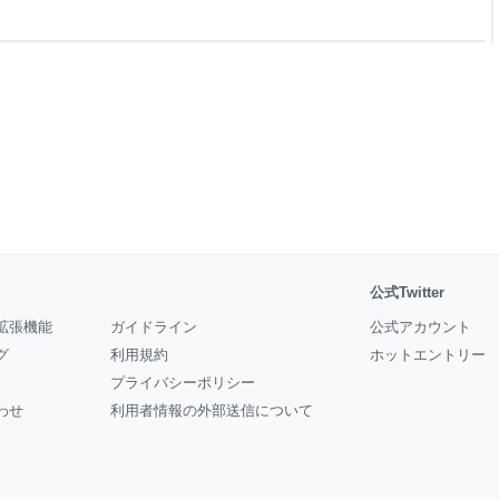
てとても助かりました。 その
・親の介護が無くなったら、無
 と言ったような書き込みがあ
に近いような
公式Twitter
拡張機能
ガイドライン
公式アカウント
グ
利用規約
ホットエントリー
プライバシーポリシー
わせ
利用者情報の外部送信について