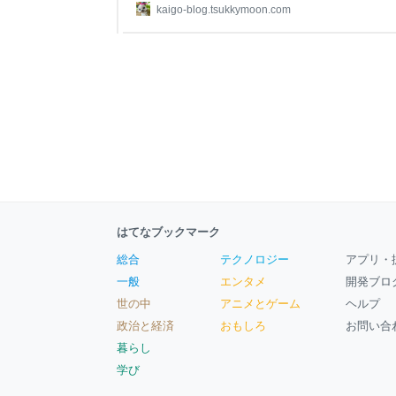
に、介護の掲示板で悩みを相談してアドバイス頂け
kaigo-blog.tsukkymoon.com
掲示板を読んでいると・・・ 「両親が亡くなり・
くなったで、次は自分の番か。と思うと空しい。」
って、ずっと心に残っています。。 私も今、それ
はてなブックマーク
総合
テクノロジー
アプリ・
一般
エンタメ
開発ブロ
世の中
アニメとゲーム
ヘルプ
政治と経済
おもしろ
お問い合
暮らし
学び