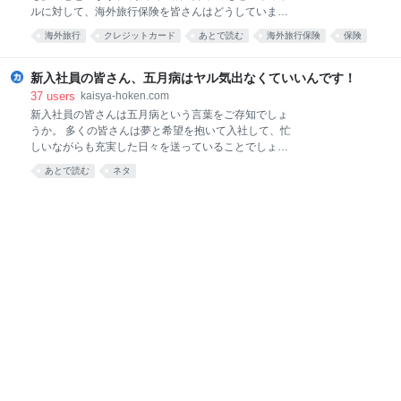
も、働く一個人としても、その内容を把握し、被害
ルに対して、海外旅行保険を皆さんはどうしています
者、加害者にならないように意識を持つことが求めら
か？ 何枚もクレジットカードを持っているし、自動で
れます。 この記事では、職場を取り巻く様々なハラス
海外旅行
クレジットカード
あとで読む
海外旅行保険
保険
ついている海外旅行保険で大丈夫じゃないの？？とお
メントの概要や、当事者になってしまったときにどう
考えの方も中にはいらっしゃることでしょう。 “クレ
すれば良いのか、解説していきます。 1.何気ないひと
ジットカードの保険だけで大丈夫”などと言い切るサイ
新入社員の皆さん、五月病はヤル気出なくていいんです！
言がハラスメントに
トを見かけますが、実はまったくそんなことはありま
37
users
kaisya-hoken.com
せん。 本当に重大な事故に対応しきれないこともある
新入社員の皆さんは五月病という言葉をご存知でしょ
のです。 今回は、クレジットカードに自動でついてく
うか。 多くの皆さんは夢と希望を抱いて入社して、忙
る海外旅行保険の見落としがちな落とし穴についてま
しいながらも充実した日々を送っていることでしょ
とめましたので、ぜひとも参考にしてみて下さい。
う。 ですが、「 私はこんなことをするためにこの会社
あとで読む
ネタ
1. 持っているカードの枚数分すべてが保険で出るわ
に入ったんじゃない 」などと、 理想と現実の間で葛藤
けではない 死亡や後遺障害のときは、カードを何枚も
しはじめる方もチラホラでてくる時期でもあります。
持っていても重複して出てきません 例えば３枚のカー
実はこの五月病だけでなく、毎月おとずれる“ 毎月病
ドを持っているとしましょう。（ANA アメックスゴ
”があるのです。 ですが、皆さんはこれを事前に知っ
ールド、AN
ていれば、思い悩まずに上手く乗り越えることができ
ます。 そして「 来月こそは仕事で本気を出す！ 」と
いう素晴らしい波に乗ることができます。 今回は、新
入社員の皆さんに毎月おとずれる“ 毎月病 ”の典型とそ
の対処法について書きましたので、 ネタとして冗談半
分の軽い気持ちで読み進めて下さい。 1. 五月病 五月
といえば… GW（ゴールデンウィーク）、新緑、母の
日、そら豆 皆さんにとって、四月の入社式か