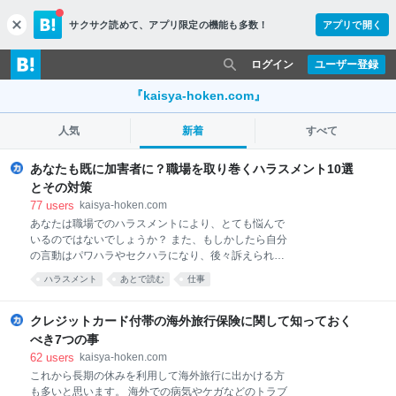
サクサク読めて、
アプリ限定の機能も多数！
アプリで開く
c
l
o
ログイン
ユーザー登録
s
e
『kaisya-hoken.com』
人気
新着
すべて
あなたも既に加害者に？職場を取り巻くハラスメント10選
とその対策
77
users
kaisya-hoken.com
あなたは職場でのハラスメントにより、とても悩んで
いるのではないでしょうか？ また、もしかしたら自分
の言動はパワハラやセクハラになり、後々訴えられた
りしないか…など 不安に感じていることと思います。
ハラスメント
あとで読む
仕事
被害者はもちろんのこと、自分では気が付かない内に
ハラスメントの加害者になってしまった方も同じよう
に、頭を悩まされているでしょう。 このような職場で
クレジットカード付帯の海外旅行保険に関して知っておく
起こる問題を放っておくと、事が大きくなってしまう
べき7つの事
のは想像しやすいことです。 パワハラ、セクハラ、モ
62
users
kaisya-hoken.com
ラハラ、アルハラ、マタハラなど様々なハラスメント
これから長期の休みを利用して海外旅行に出かける方
がニュースや新聞で取り沙汰される今日、会社として
も多いと思います。 海外での病気やケガなどのトラブ