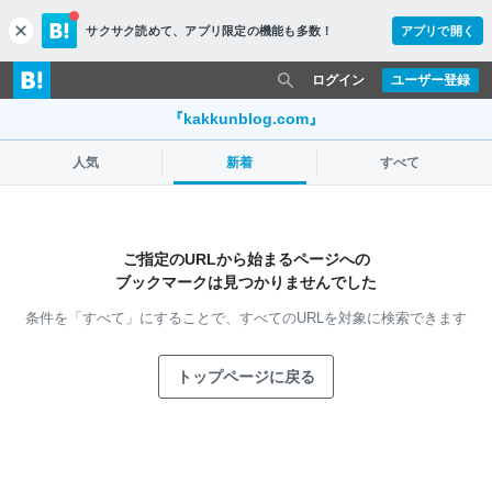
サクサク読めて、
アプリ限定の機能も多数！
アプリで開く
c
l
o
ログイン
ユーザー登録
s
e
『kakkunblog.com』
人気
新着
すべて
ご指定のURLから始まるページへの
ブックマークは見つかりませんでした
条件を「すべて」にすることで、
すべてのURLを対象に検索できます
トップページに戻る