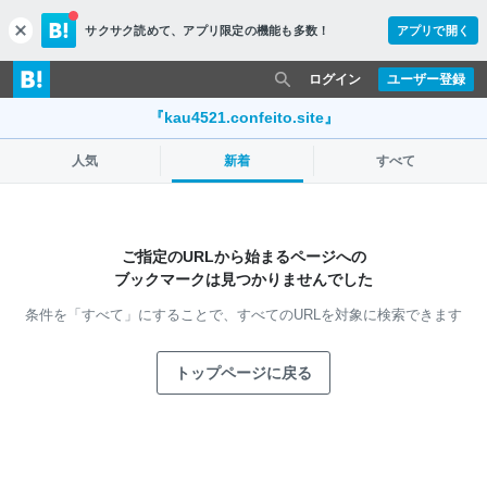
サクサク読めて、
アプリ限定の機能も多数！
アプリで開く
c
l
o
ログイン
ユーザー登録
s
e
『kau4521.confeito.site』
人気
新着
すべて
ご指定のURLから始まるページへの
ブックマークは見つかりませんでした
条件を「すべて」にすることで、
すべてのURLを対象に検索できます
トップページに戻る