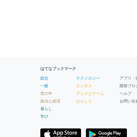
はてなブックマーク
総合
テクノロジー
アプリ・
一般
エンタメ
開発ブロ
世の中
アニメとゲーム
ヘルプ
政治と経済
おもしろ
お問い合
暮らし
学び