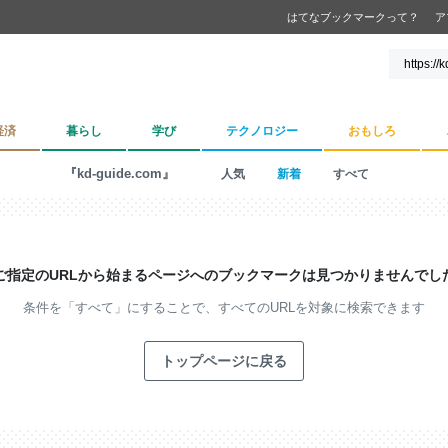
はてなブックマークって？
ア
経済
暮らし
学び
テクノロジー
おもしろ
『kd-guide.com』
人気
新着
すべて
ご指定のURLから始まるページへの
ブックマークは見つかりませんでし
条件を「すべて」にすることで、
すべてのURLを対象に検索できます
トップページに戻る