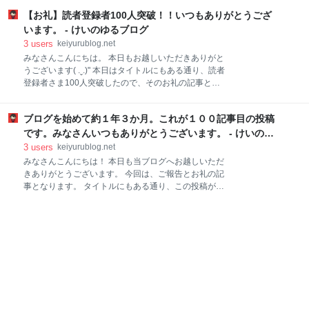
子どもを授かったり、些細なことでぶつかったり。幸
けたり、まったりしたお正月を過ごすことができまし
せなことも、悲しいことも、辛いことも、2人で共有
【お礼】読者登録者100人突破！！いつもありがとうござ
た。天気も良く、気持ちの良い年明けでした。 今年も
して、笑って、泣いて、乗り越えていきたいと思いま
良い年になりますように。初詣も行かなきゃだ。 みな
います。 - けいのゆるブログ
す。 月並みな言葉ばかりだけれど、これができる家庭
さまにとっても良い１年になると嬉しいです。 本年も
3
users
keiyurublog.net
って本当に
どうぞよろしくお願いいたします！ ではでは、新年と
みなさんこんにちは。 本日もお越しいただきありがと
いうことで自分なりに今年の目標を考えてみました。
うございます( .ˬ.)" 本日はタイトルにもある通り、読者
今年のテーマは、 ワークライフバランス これをテーマ
登録者さま100人突破したので、そのお礼の記事とな
として 仕事・プライベート・ブログ運営の３つの面で
ります。 ブログを始めて２年ちょっと 改めまして、ブ
今年の目標を考えてみました。 仕事 ＊ケアレスミスの
ログを始めて２年と少し。 ついに読者登録者さま100
ない確実な仕事をする ＊プログラミング関係の資格を
ブログを始めて約１年３か月。これが１００記事目の投稿
人突破いたしましたーー！！ 👏👏👏👏 ここまでブログ
２つ以上とる！ ＊週４日勤務程度になるように休暇を
を続けられているのも、いつもコメント・ブクマコメ
です。みなさんいつもありがとうございます。 - けいのゆ
しっかりと取得する！ プライベート ＊年４回の旅行
ント・いいねをいただけるみなさまのおかげです！！
るブログ
3
users
keiyurublog.net
本当にいつもありがとうございます( ;∀;) 改めましてこ
みなさんこんにちは！ 本日も当ブログへお越しいただ
の場をお借りしてお礼をさせてください！！ ありがと
きありがとうございます。 今回は、ご報告とお礼の記
うございます！！ １００人なんて全然じゃんと思われ
事となります。 タイトルにもある通り、この投稿が記
る方もいらっしゃるかもしれませんが、私にとっては
念すべき１００記事目になるようです ブログを始めて
大きな成果！ 2桁▶3桁はかなり違う！！ 素直にすご
約１年３か月ほど。 ようやく３ケタの大台に到達する
く嬉しいです！ これからも頑張ります コツコツとブロ
みたいです。 長かった。本当に長かった。 いつもイイ
グ投稿を続けてきて本当に良かったです。 改めまし
ネをしてくださる皆さん、本当にいつもありがとうご
て、読者登録をいただ
ざいます。 正直ここまでブログを続けられるとは自分
でも思ってもいませんでした。 当たり前ではあります
が、ブログを始めた当初は何を書けばいいのかもわか
らない。誰にも読んでもらえない。 そんなことが長く
続いていました。 １年とちょっと経った今、読者登録