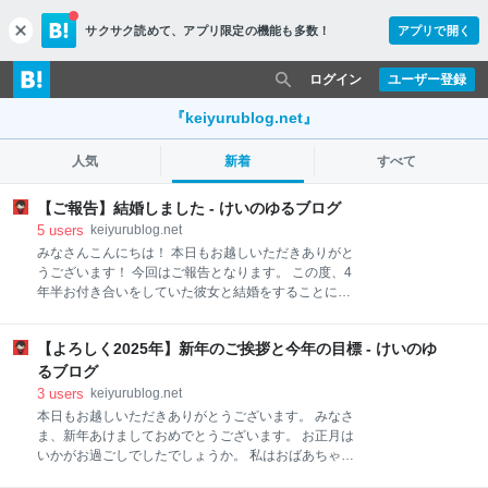
サクサク読めて、
アプリ限定の機能も多数！
アプリで開く
c
l
o
ログイン
ユーザー登録
s
e
『keiyurublog.net』
人気
新着
すべて
【ご報告】結婚しました - けいのゆるブログ
5
users
keiyurublog.net
みなさんこんにちは！ 本日もお越しいただきありがと
うございます！ 今回はご報告となります。 この度、4
年半お付き合いをしていた彼女と結婚をすることにな
りました✨✨✨ 昨年の11月にプロポーズをして、今月
無事入籍の手続きまで終えました。 誰得だよって思っ
【よろしく2025年】新年のご挨拶と今年の目標 - けいのゆ
てたので、記事にするつもりはありませんでしたが、
人生で1度きりの大きな1つの節目となりますし、想い
るブログ
をブログに残しておくことも大切だと思いました。 プ
3
users
keiyurublog.net
ロポーズの準備、両親への挨拶や顔合わせ、色々と大
本日もお越しいただきありがとうございます。 みなさ
変だったけれども、幸せな日々でした。 結婚は1つの
ま、新年あけましておめでとうございます。 お正月は
大きな節目ではありますが、これから2人で人生を共
いかがお過ごしでしたでしょうか。 私はおばあちゃん
にしていくという点では、1つの始まりとなります。
の家に家族で集まりのんびりして、少し買い物に出か