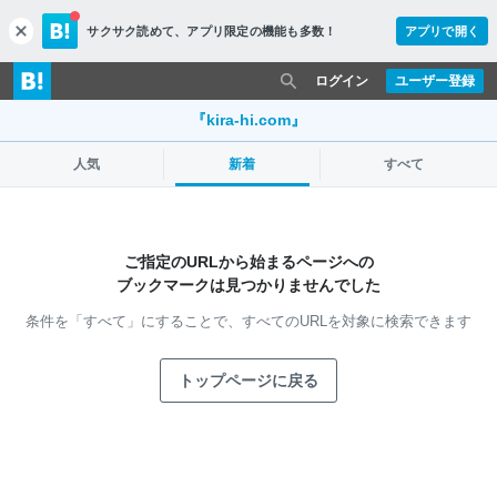
サクサク読めて、
アプリ限定の機能も多数！
アプリで開く
c
l
o
ログイン
ユーザー登録
s
e
『kira-hi.com』
人気
新着
すべて
ご指定のURLから始まるページへの
ブックマークは見つかりませんでした
条件を「すべて」にすることで、
すべてのURLを対象に検索できます
トップページに戻る