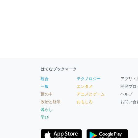
はてなブックマーク
総合
テクノロジー
アプリ・
一般
エンタメ
開発ブロ
世の中
アニメとゲーム
ヘルプ
政治と経済
おもしろ
お問い合
暮らし
学び