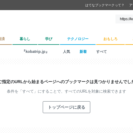
はてなブックマークって？
ア
経済
暮らし
学び
テクノロジー
おもしろ
『kobatrip.jp』
人気
新着
すべて
ご指定のURLから始まるページへの
ブックマークは見つかりませんでし
条件を「すべて」にすることで、
すべてのURLを対象に検索できます
トップページに戻る