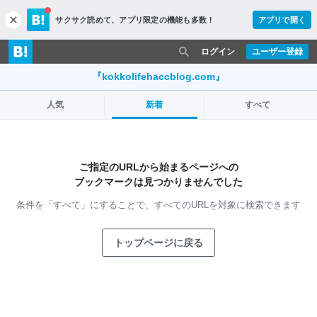
サクサク読めて、
アプリ限定の機能も多数！
アプリで開く
c
l
o
ログイン
ユーザー登録
s
e
『kokkolifehaccblog.com』
人気
新着
すべて
ご指定のURLから始まるページへの
ブックマークは見つかりませんでした
条件を「すべて」にすることで、
すべてのURLを対象に検索できます
トップページに戻る