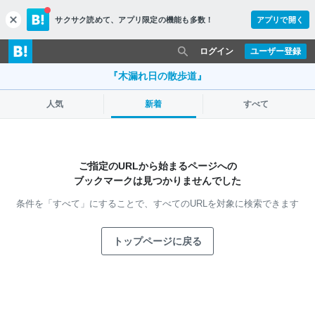
サクサク読めて、
アプリ限定の機能も多数！
アプリで開く
c
l
o
ログイン
ユーザー登録
s
e
『木漏れ日の散歩道』
人気
新着
すべて
ご指定のURLから始まるページへの
ブックマークは見つかりませんでした
条件を「すべて」にすることで、
すべてのURLを対象に検索できます
トップページに戻る