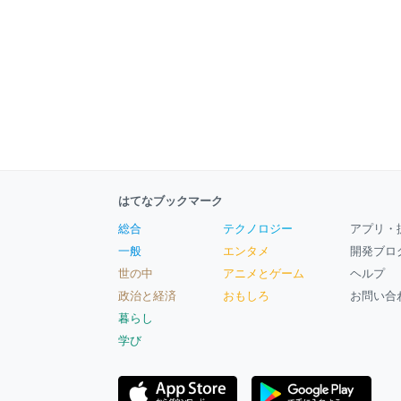
はてなブックマーク
総合
テクノロジー
アプリ・
一般
エンタメ
開発ブロ
世の中
アニメとゲーム
ヘルプ
政治と経済
おもしろ
お問い合
暮らし
学び