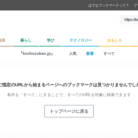
はてなブックマークって？
ア
経済
暮らし
学び
テクノロジー
おもしろ
『koshozukan.jp』
人気
新着
すべて
ご指定のURLから始まるページへの
ブックマークは見つかりませんでし
条件を「すべて」にすることで、
すべてのURLを対象に検索できます
トップページに戻る