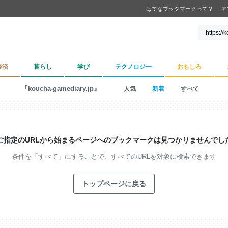
はてなブックマークって？
ア
経済
暮らし
学び
テクノロジー
おもしろ
『koucha-gamediary.jp』
人気
新着
すべて
ご指定のURLから始まるページへの
ブックマークは見つかりませんでし
条件を「すべて」にすることで、
すべてのURLを対象に検索できます
トップページに戻る