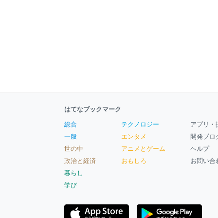
はてなブックマーク
総合
テクノロジー
アプリ・
一般
エンタメ
開発ブロ
世の中
アニメとゲーム
ヘルプ
政治と経済
おもしろ
お問い合
暮らし
学び