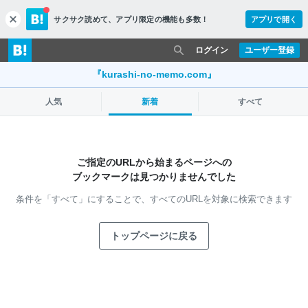
サクサク読めて、
アプリ限定の機能も多数！
アプリで開く
c
l
o
ログイン
ユーザー登録
s
e
『kurashi-no-memo.com』
人気
新着
すべて
ご指定のURLから始まるページへの
ブックマークは見つかりませんでした
条件を「すべて」にすることで、
すべてのURLを対象に検索できます
トップページに戻る