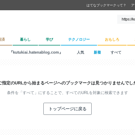
はてなブックマークって？
ア
経済
暮らし
学び
テクノロジー
おもしろ
『kutukiai.hatenablog.com』
人気
新着
すべて
ご指定のURLから始まるページへの
ブックマークは見つかりませんでし
条件を「すべて」にすることで、
すべてのURLを対象に検索できます
トップページに戻る