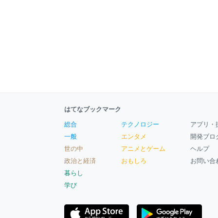
はてなブックマーク
総合
テクノロジー
アプリ・
一般
エンタメ
開発ブロ
世の中
アニメとゲーム
ヘルプ
政治と経済
おもしろ
お問い合
暮らし
学び