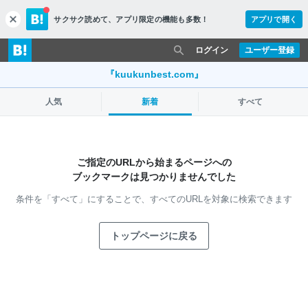
サクサク読めて、
アプリ限定の機能も多数！
アプリで開く
c
l
o
ログイン
ユーザー登録
s
e
『kuukunbest.com』
人気
新着
すべて
ご指定のURLから始まるページへの
ブックマークは見つかりませんでした
条件を「すべて」にすることで、
すべてのURLを対象に検索できます
トップページに戻る