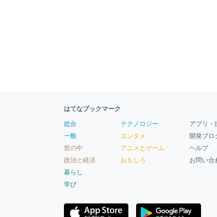
はてなブックマーク
総合
テクノロジー
アプリ・
一般
エンタメ
開発ブロ
世の中
アニメとゲーム
ヘルプ
政治と経済
おもしろ
お問い合
暮らし
学び