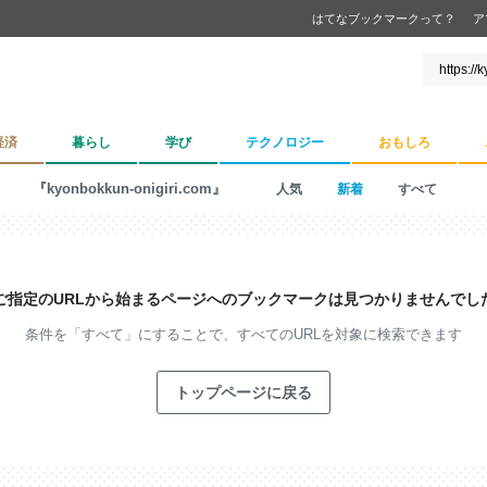
はてなブックマークって？
ア
経済
暮らし
学び
テクノロジー
おもしろ
『kyonbokkun-onigiri.com』
人気
新着
すべて
ご指定のURLから始まるページへの
ブックマークは見つかりませんでし
条件を「すべて」にすることで、
すべてのURLを対象に検索できます
トップページに戻る