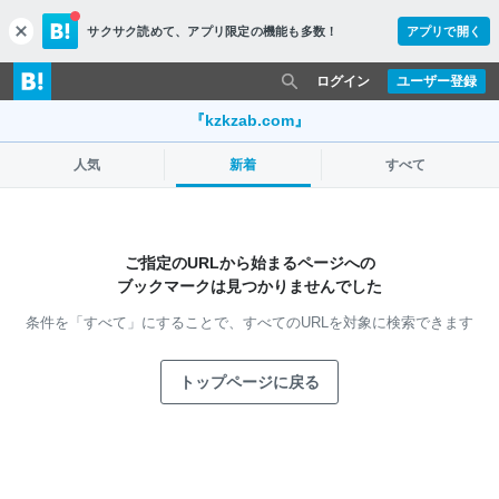
サクサク読めて、
アプリ限定の機能も多数！
アプリで開く
c
l
o
ログイン
ユーザー登録
s
e
『kzkzab.com』
人気
新着
すべて
ご指定のURLから始まるページへの
ブックマークは見つかりませんでした
条件を「すべて」にすることで、
すべてのURLを対象に検索できます
トップページに戻る