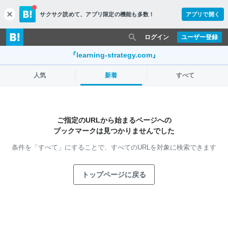
サクサク読めて、
アプリ限定の機能も多数！
アプリで開く
c
l
o
ログイン
ユーザー登録
s
e
『learning-strategy.com』
人気
新着
すべて
ご指定のURLから始まるページへの
ブックマークは見つかりませんでした
条件を「すべて」にすることで、
すべてのURLを対象に検索できます
トップページに戻る