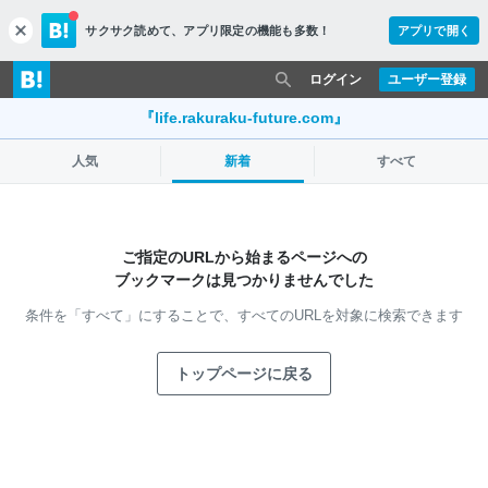
サクサク読めて、
アプリ限定の機能も多数！
アプリで開く
c
l
o
ログイン
ユーザー登録
s
e
『life.rakuraku-future.com』
人気
新着
すべて
ご指定のURLから始まるページへの
ブックマークは見つかりませんでした
条件を「すべて」にすることで、
すべてのURLを対象に検索できます
トップページに戻る