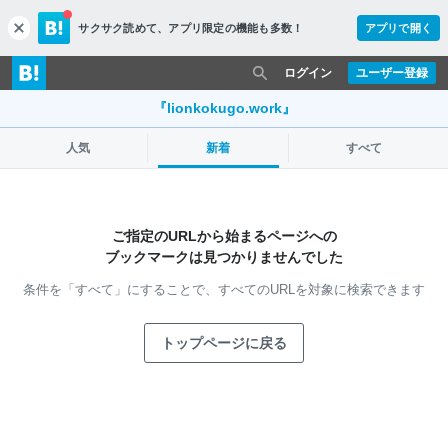
サクサク読めて、
アプリ限定の機能も多数！
アプリで開く
c
l
o
ログイン
ユーザー登録
s
e
『lionkokugo.work』
人気
新着
すべて
ご指定のURLから始まるページへの
ブックマークは見つかりませんでした
条件を「すべて」にすることで、
すべてのURLを対象に検索できます
トップページに戻る