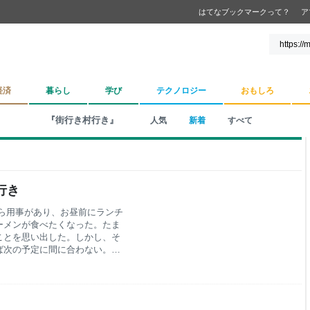
はてなブックマークって？
ア
経済
暮らし
学び
テクノロジー
おもしろ
『街行き村行き』
人気
新着
すべて
行き
ら用事があり、お昼前にランチ
ーメンが食べたくなった。たま
ことを思い出した。しかし、そ
ば次の予定に間に合わない。仕
ことにする。 舌はもうラーメン
索すると、レビュー件数の爆発
ラーメン屋らしい。しかもほん
くと並んでいる人も少なく、人