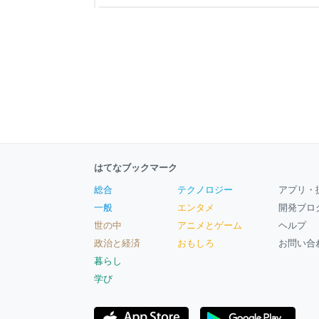
気店のわりにすぐ入れそうだ。ランチに迷う時間
ことにした。 店内はとにかく活気があった。カウ
き夫婦がいて、テーブルには中国人のファミリー
はてなブックマーク
総合
テクノロジー
アプリ・
一般
エンタメ
開発ブロ
世の中
アニメとゲーム
ヘルプ
政治と経済
おもしろ
お問い合
暮らし
学び