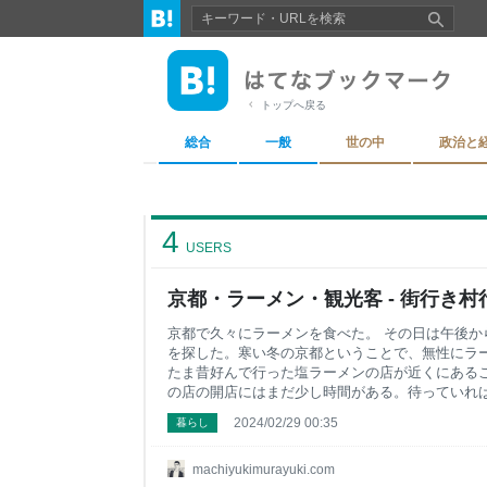
トップへ戻る
総合
一般
世の中
政治と
4
USERS
京都・ラーメン・観光客 - 街行き村
京都で久々にラーメンを食べた。 その日は午後か
を探した。寒い冬の京都ということで、無性にラ
たま昔好んで行った塩ラーメンの店が近くにある
の店の開店にはまだ少し時間がある。待っていれ
方なく、Googleマップを開いて近くの店を探す
2024/02/29 00:35
暮らし
を欲していたので、「ラーメン」と打ち込んで検
的な店がみつかった。どうやらミシュラン常連の
の10mほど目と鼻の先の距離にある。店先をのぞ
machiyukimurayuki.com