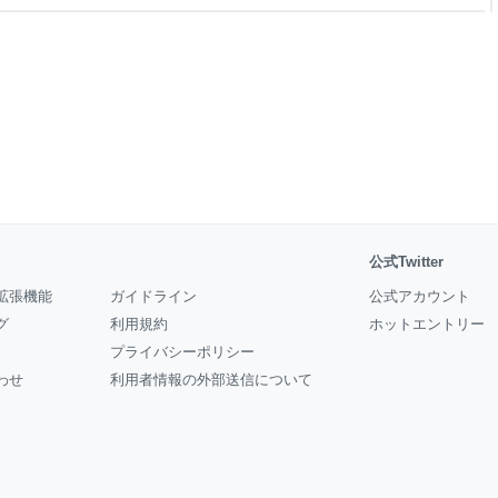
もなかったので、この店に入る
ンターには西洋人の旅行客らし
がいた。私のように1人で
公式Twitter
拡張機能
ガイドライン
公式アカウント
グ
利用規約
ホットエントリー
プライバシーポリシー
わせ
利用者情報の外部送信について