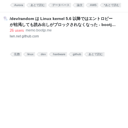
イルオーバー時にデータが消える可能性がある プライ
いです。 どんなもの？ Amazon Aurora が固定インス
Aurora
あとで読む
データベース
論文
AWS
*あとで読む
マリーノードからレプリケーションする場合に、分散
タンス方式からオンデマンドでの自動スケールを実現
合意などは行わず非同期レプリケーションを行ってい
する Aurora Serverless で得られた知見や最適化手法
る フェイルオーバー後プライマリーに選出されるノ
についてまとめているもの 主に Aurora Serverless v1
/dev/random は Linux kernel 5.6 以降ではエントロピー
で顕在化した課題を Aurora Serverless v2 で解決に至
が枯渇しても読み出しがブロックされなくなった - bootjp
るまでをメインに扱っている v1のアーキテクチャ v1
のメモ帳
26
users
memo.bootjp.me
ではフロントエンド層のProxyとデータベース層のイ
lwn.net github.com
ンスタンスをマッピングすることによりServerlessを
実現していた しかしワークロードによってはProxy層
の性能がボトルネックになることがあった 運用の観点
ではDBエンジンに新機能が追加されるたびに
乱数
linux
dev
hardware
github
あとで読む