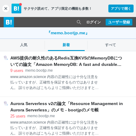
サクサク読めて、
アプリ限定の機能も多数！
アプリで開く
c
l
o
ログイン
ユーザー登録
s
e
『memo.bootjp.me』
人気
新着
すべて
AWS提供の耐久性のあるRedis互換KVSのMemoryDBにつ
いての論文「Amazon MemoryDB: A fast and durable
memory-first cloud database」のメモ - bootjpのメモ帳
9
users
memo.bootjp.me
www.amazon.science 内容の正確性には十分な注意を
払っていますが、正確性を保証するものではありませ
ん。 誤りがあればこちらよりご指摘いただけますと幸
いです。 どんなもの？ Amazon MemoryDBはRedis互
換のインメモリデータベース（KVS） 低レイテンシー
Aurora Serverless v2の論文「Resource Management in
かつ高可用性を実現しつつ耐久性と強い一貫性にフォ
ーカスしたサービス 今までのRedisではデータの耐久
Aurora Serverless」のメモ - bootjpのメモ帳
性（永続化）と一貫性に課題があり、そこを改善した
25
users
memo.bootjp.me
もの 先行研究と比べてどこがすごい？ Redis/Redis
www.amazon.science 内容の正確性には十分な注意を
Clusterの課題 Redisでは非同期レプリケーションを用
払っていますが、正確性を保証するものではありませ
いており、プライマリーノードのクラッシュ後のフェ
ん。 誤りがあればこちらよりご指摘いただけますと幸