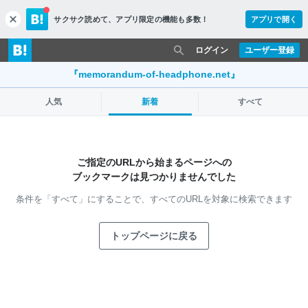
サクサク読めて、
アプリ限定の機能も多数！
アプリで開く
c
l
o
ログイン
ユーザー登録
s
e
『memorandum-of-headphone.net』
人気
新着
すべて
ご指定のURLから始まるページへの
ブックマークは見つかりませんでした
条件を「すべて」にすることで、
すべてのURLを対象に検索できます
トップページに戻る