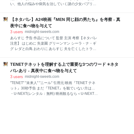
偵団』日本語吹き替え声優一覧 吹き替え版も非常に豪
い、他人の悩みや病気を治していく謎の少女パプリ
華 『ひつじ探偵団』ネタバレ結末を先に解説 『ひつじ
カ。 そして、ある日、精神医療研究所から「DCミ
探偵団』詳しいあらすじ（ネタバレ） ジョージの死か
ニ」が盗まれる。 研究所に勤める主人公千葉敦子と粉
ら始まる捜査 巨額の遺産が新たな謎を生む 羊たちが見
【ネタバレ】A24映画『MEN 同じ顔の男たち』を考察 - 真
川刑事は「DCミニ」の悪用を防ぐため捜索を始め、犯
つけた違和感 少しずつ浮かび上がる真相 犯人
人の恐るべき意図を知ることとなる。 予告 引用元：
夜中に食べ物を与えて
PAPRIKA [2007] - Official Trailer (HD) 配信サイト まだ
3
users
midnight-sweets.com
『パプリカ』を観ていない方は… ・U-NEXT(レンタ
あらすじ 予告 作品について 監督 主演 考察【ネタバレ
ル：無料) 映画観るなら＜U-NEXT＞ ・Amazonプライ
注意】 はじめに 失楽園 グリーンマン シーラ・ナ・ギ
ム(レンタル：¥400) ・Netflix(レンタル：無料)
グ レダと白鳥 おわりに あらすじ 夫を亡くしたトラウ
https://www.netflix.com/jp/title/70065105 ※2022年7月
マを癒す為、美しい田舎町に単身滞在することに決め
の配信状況になります。 最新の状況は各配信サイトを
た未亡人ハーパー。宿の管理人に始まり、牧師、少
ご確認下さい。 ここからは映画
TENETテネットを理解する上で重要な3つのワード ※ネタ
年、警察官、町で会う人々がみな同じ顔であることに
気付く。得体の知れない恐怖の正体とは…。 予告
バレあり - 真夜中に食べ物を与えて
『MEN 同じ顔の男たち』本予告 作品について 『ミッ
3
users
midnight-sweets.com
ドサマー』『ヘレディタリー/継承』『ライトハウス』
"TENET" "未来人" "ニール" 引用元:映画『TENET テネ
など濃厚なスリラー映画を排出し続けるアメリカの配
ット』30秒予告 まだ『TENET』を観ていない方は…
給会社A24と同社代表作のうちの一つ『エクスマキ
・U-NEXT(レンタル：無料) 映画観るなら＜U-NEXT＞
ナ』アレックス・ガーランド監督が手を組んだ最新作
・Amazonプライム(レンタル：¥299) Amazon.co.jp:
『MEN 同じ顔の男たち』は究極の体験間違いなしの
TENET テネット(字幕版)を観る | Prime Video ※2022
SFスリラーです。 midnight-sweets.com 監督 イギリ
年7月の配信状況になります。 最新の状況は各配信サ
ス人のアレックス・ガーランド。代表作は『エクス・
イトをご確認下さい。 "TENET" 引用元:映画『TENET
マキナ』、『アナイアレイショ
テネット』30秒予告 作中では、「黄昏に生きる」「宵
に友なし」が特殊部隊の合言葉だったように、"逆
行"について知る者同士で使われたTENETという言葉