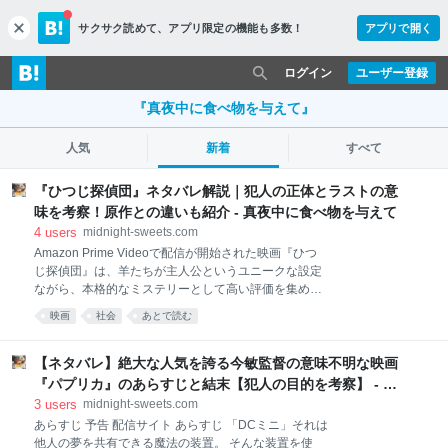
サクサク読めて、
アプリ限定の機能も多数！
アプリで開く
c
l
o
ログイン
ユーザー登録
s
e
『真夜中に食べ物を与えて』
人気
新着
すべて
『ひつじ探偵団』ネタバレ解説｜犯人の正体とラストの意
味を考察！原作との違いも紹介 - 真夜中に食べ物を与えて
4
users
midnight-sweets.com
Amazon Prime Videoで配信が開始された映画『ひつ
じ探偵団』は、羊たちが主人公というユニークな設定
ながら、本格的なミステリーとして高い評価を集めて
いる作品です。 羊飼いのジョージが何者かに殺害され
映画
社会
あとで読む
たことをきっかけに、羊たちは独自の捜査を開始しま
す。 一見するとファミリー向けの動物映画に見えます
が、その実態は遺産相続や家族の秘密、巧妙な身元偽
【ネタバレ】絶大な人気を誇る今敏監督の意味不明な映画
装などが絡み合う本格ミステリーです。 この記事では
『パプリカ』のあらすじと結末【犯人の目的を考察】 - 真
『ひつじ探偵団』の詳しいあらすじから犯人の正体、
夜中に食べ物を与えて
3
users
midnight-sweets.com
ラストの意味、原作小説との違いまで徹底解説しま
あらすじ 予告 配信サイト あらすじ 「DCミニ」それは
す。 『ひつじ探偵団』あらすじ 作品情報 『ひつじ探
他人の夢を共有できる魔法の装置。 そんな装置を使