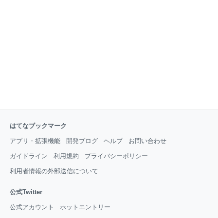
とジェスチャー。 そもそもTENETという言葉は、
「SATOR AREPO TENET OPERA ROTAS(農夫のアレ
ポ氏は馬鋤きを曳いて仕事をする)」というラテン語の
回文が元になっています。
はてなブックマーク
アプリ・拡張機能
開発ブログ
ヘルプ
お問い合わせ
ガイドライン
利用規約
プライバシーポリシー
利用者情報の外部送信について
公式Twitter
公式アカウント
ホットエントリー