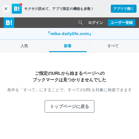
サクサク読めて、
アプリ限定の機能も多数！
アプリで開く
c
l
o
ログイン
ユーザー登録
s
e
『mika-dailylife.com』
人気
新着
すべて
ご指定のURLから始まるページへの
ブックマークは見つかりませんでした
条件を「すべて」にすることで、
すべてのURLを対象に検索できます
トップページに戻る