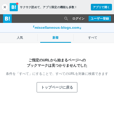
サクサク読めて、
アプリ限定の機能も多数！
アプリで開く
c
l
o
ログイン
ユーザー登録
s
e
『miscellaneous-blogs.com』
人気
新着
すべて
ご指定のURLから始まるページへの
ブックマークは見つかりませんでした
条件を「すべて」にすることで、
すべてのURLを対象に検索できます
トップページに戻る