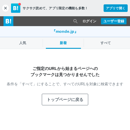
サクサク読めて、
アプリ限定の機能も多数！
アプリで開く
c
l
o
ログイン
ユーザー登録
s
e
『monde.jp』
人気
新着
すべて
ご指定のURLから始まるページへの
ブックマークは見つかりませんでした
条件を「すべて」にすることで、
すべてのURLを対象に検索できます
トップページに戻る