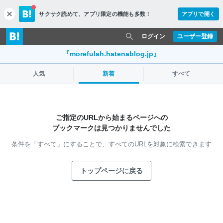
サクサク読めて、
アプリ限定の機能も多数！
アプリで開く
c
l
o
ログイン
ユーザー登録
s
e
『morefulah.hatenablog.jp』
人気
新着
すべて
ご指定のURLから始まるページへの
ブックマークは見つかりませんでした
条件を「すべて」にすることで、
すべてのURLを対象に検索できます
トップページに戻る