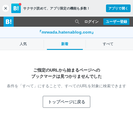
サクサク読めて、
アプリ限定の機能も多数！
アプリで開く
c
l
o
ログイン
ユーザー登録
s
e
『mrwada.hatenablog.com』
人気
新着
すべて
ご指定のURLから始まるページへの
ブックマークは見つかりませんでした
条件を「すべて」にすることで、
すべてのURLを対象に検索できます
トップページに戻る