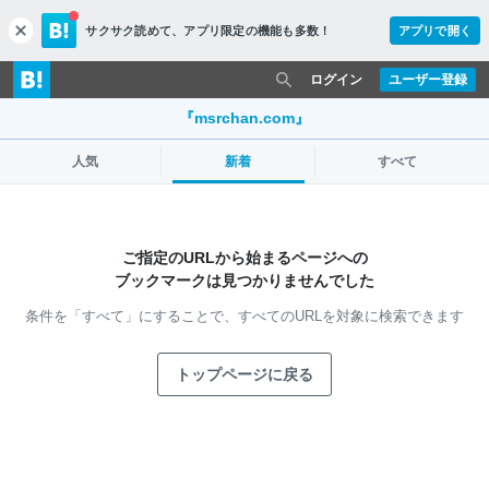
サクサク読めて、
アプリ限定の機能も多数！
アプリで開く
c
l
o
ログイン
ユーザー登録
s
e
『msrchan.com』
人気
新着
すべて
ご指定のURLから始まるページへの
ブックマークは見つかりませんでした
条件を「すべて」にすることで、
すべてのURLを対象に検索できます
トップページに戻る