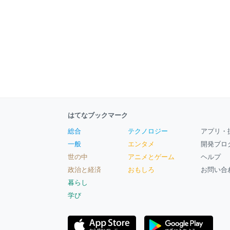
はてなブックマーク
総合
テクノロジー
アプリ・
一般
エンタメ
開発ブロ
世の中
アニメとゲーム
ヘルプ
政治と経済
おもしろ
お問い合
暮らし
学び