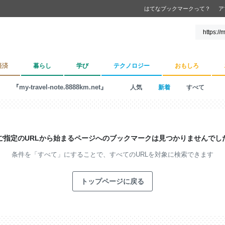
はてなブックマークって？
ア
経済
暮らし
学び
テクノロジー
おもしろ
『my-travel-note.8888km.net』
人気
新着
すべて
ご指定のURLから始まるページへの
ブックマークは見つかりませんでし
条件を「すべて」にすることで、
すべてのURLを対象に検索できます
トップページに戻る